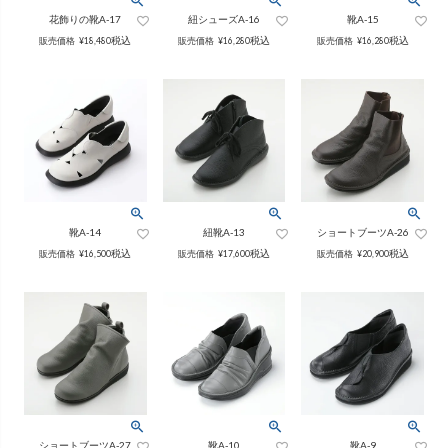
インナー
パンツ
花飾りの靴A-17
紐シューズA-16
靴A-15
（綿56％、ポリエステル：18％、
（綿56%、ポリエステル18%、
麻12%、
ラミー12%、
麻12%、
ラミー12%、
税込
税込
税込
販売価格
¥
18,480
販売価格
¥
16,280
販売価格
¥
16,280
ポリウレタン2%）
ポリウレタン2%）
かぐらやロール一覧
スカート
かぐらやウェア一覧
靴A-14
紐靴A-13
ショートブーツA-26
税込
税込
税込
販売価格
¥
16,500
販売価格
¥
17,600
販売価格
¥
20,900
ショートブーツA-27
靴A-10
靴A-9