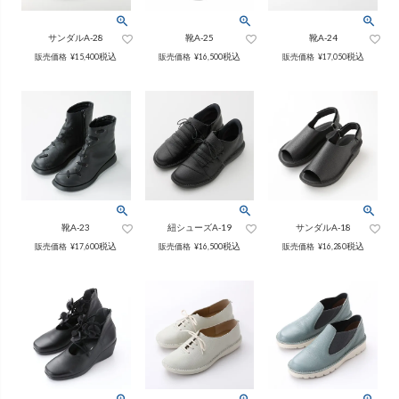
ング
ふんわりあたたか
（無地）
ふんわりあたたか
サンダルA-28
靴A-25
靴A-24
かぐらやバッグ一覧
（ボーダー）
（綿56%、アクリル24%、
税込
税込
税込
販売価格
¥
15,400
販売価格
¥
16,500
販売価格
¥
17,050
雑貨一覧
ナイロン16%、
ポリウレタン4%）
（綿56%、アクリル24%、
ナイロン16%、
ポリウレタン4%）
ベスト
カーディガン
絹
（無地）
絹プラス
（ボーダー）
靴A-23
紐シューズA-19
サンダルA-18
（レーヨン76％、
ポリエステル18％、
（レーヨン76%、
ポリエステル18%、
税込
税込
税込
販売価格
¥
17,600
販売価格
¥
16,500
販売価格
¥
16,280
シルク4％、
ポリウレタン2%）
シルク4%
ポリウレタン2%）
ブラウス
カラーブラウス
麻
（無地）
麻プラス
（ボーダー）