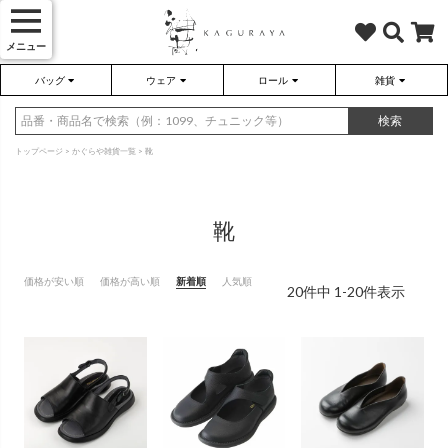
メニュー
バッグ
ウェア
ロール
雑貨
かぐらやバッグ
かぐらやウェア
かぐらやロール
雑貨
検索
トップページ
かぐらや雑貨一覧
靴
靴
さらり（無地）
ハンドバッグ
アウター
靴
さらり（ボーダー）
トートバッグ
プルオーバー
ネックレス
価格が安い順
価格が高い順
新着順
人気順
20
件中
1
-
20
件表示
（綿80%、ポリエステル15%、
（綿80%、ポリエステル15%、
ポリウレタン5%）
ポリウレタン5%）
ソックス・タイツ・ストッキ
ショルダーバッグ
ワンピース
インテリア雑貨
ポーチ・小物
チュニック