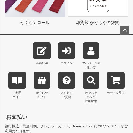
かぐらやロール
雑貨蔵-かぐらやの雑貨-
ペー
ジト
ップ
へ
会員登録
ログイン
マイページの
使い方
ご利用
かぐらや
よくある
かぐらや
カートを見る
ガイド
ギフト
ご質問
バッグ
詳細検索
お支払い
銀行振込、代金引換、クレジットカード、Amazon Pay（アマゾンペイ）がご
利用になれます。