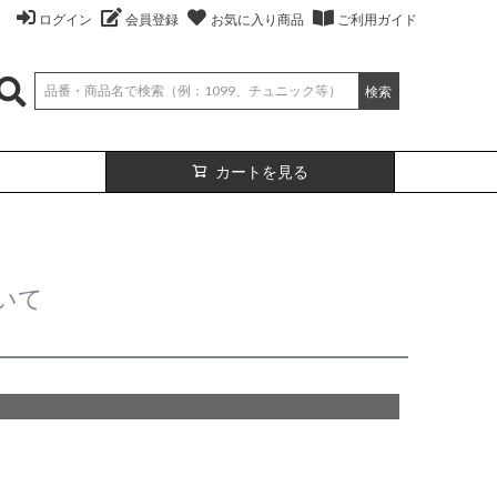
ログイン
会員登録
お気に入り商品
ご利用ガイド
検索
カートを見る
いて
絹
ベスト
（無地）
絹プラス
カーディガン
（ボーダー）
（レーヨン76％、
（レーヨン76%、
ポリエステル18％、
シルク4％、
ポリエステル18%、
シルク4%