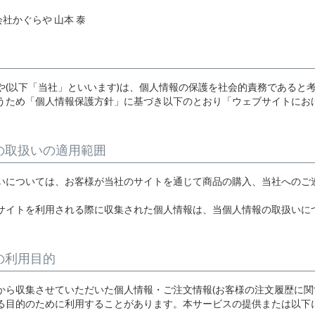
トートバッグ
ネックレス
ソックス・タイツ・ストッ
ショルダーバッグ
ナイロン16%、
ポリウレタン4%）
社かぐらや 山本 泰
かぐらやバッグ一覧
雑貨一覧
インナー
パンツ
や(以下「当社」といいます)は、個人情報の保護を社会的責務であると
うため「個人情報保護方針」に基づき以下のとおり「ウェブサイトにお
かぐらやウェア一覧
の取扱いの適用範囲
いについては、お客様が当社のサイトを通じて商品の購入、当社へのご
かぐらやロール一覧
サイトを利用される際に収集された個人情報は、当個人情報の取扱いに
の利用目的
から収集させていただいた個人情報・ご注文情報(お客様の注文履歴に関
る目的のために利用することがあります。本サービスの提供または以下