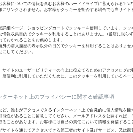
お客様についての情報を含むお客様のハードドライブに蓄えられる1つ
報にリンクされません。お客様がクッキーを拒否する場合でも当サイト
品詳細ページ、ショッピングカートでクッキーを使用しています。クッ
な情報収集目的でクッキーを利用することはありません。 (当店に限ら
れておかれることをお薦めします。
自身の購入履歴の表示以外の目的でクッキーを利用することはありませ
効にしてください。
、サイトのユーザービリティーの向上に役立てるためのアクセスログの
一層便利に利用していただくために、このクッキーを利用しているペー
ンターネット上のプライバシーに関する確認事項
など、誰もがアクセスできるインターネット上で自発的に個人情報を開
可能性があることに留意してください。メールアドレスを公開すれば、
取ることがあります。お客様には自己の責任において情報を発信するこ
ブサイトを通じてアクセスできる第三者のサイト及びサービス、又は懸