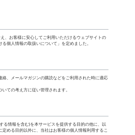
キング
インテリア雑貨
ポーチ・小物
ポリウレタン2%）
ポリウレタン2%）
スカート
考え、お客様に安心してご利用いただけるウェブサイトの
ける個人情報の取扱いについて」を定めました。
連絡、メールマガジンの購読などをご利用された時に適応
ついての考え方に従い管理されます。
する情報を含む)を本サービスを提供する目的の他に、以
に定める目的以外に、当社はお客様の個人情報利用するこ