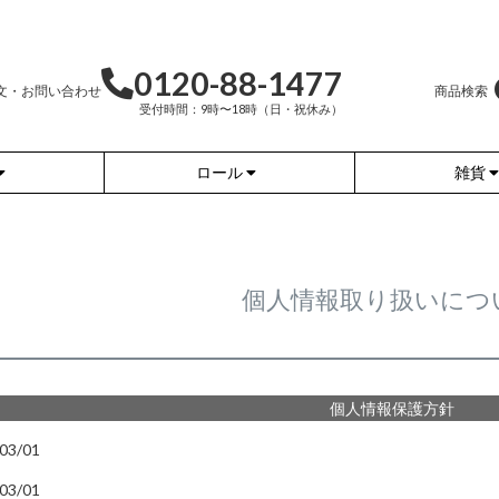
0120-88-1477
文・お問い合わせ
商品検索
受付時間：9時〜18時（日・祝休み）
ロール
雑貨
かぐらやバッグ
かぐらやウェア
かぐらやロール
雑貨
個人情報取り扱いにつ
個人情報保護方針
ふんわりあたたか
ワンピース
（無地）
ふんわりあたたか
チュニック
03/01
（ボーダー）
（綿56%、アクリル24%、
ナイロン16%、
ポリウレタン4%）
（綿56%、アクリル24%、
03/01