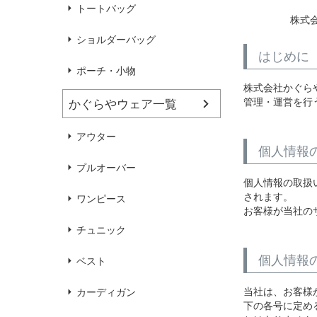
ハンドバッグ
靴
トートバッグ
株式会
ショルダーバッグ
はじめに
ブラウス
カラーブラウス
ポーチ・小物
株式会社かぐら
管理・運営を行
かぐらやウェア一覧
麻
（無地）
麻プラス
（ボーダー）
（綿56％、ポリエステル：18％、
（綿56%、ポリエステル18%、
アウター
麻12%、
ラミー12%、
麻12%、
ラミー12%、
個人情報
ポリウレタン2%）
ポリウレタン2%）
プルオーバー
個人情報の取扱
されます。
ワンピース
お客様が当社の
チュニック
個人情報
ベスト
当社は、お客様
カーディガン
下の各号に定め