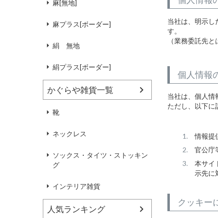
麻[無地]
当社は、明示し
麻プラス[ボーダー]
す。
（業務委託先と
絹 無地
絹プラス[ボーダー]
個人情報
かぐらや雑貨一覧
当社は、個人情
ただし、以下に
靴
ネックレス
情報提
官公庁
ソックス・タイツ・ストッキン
本サイ
グ
示先に
インテリア雑貨
クッキー
人気ランキング