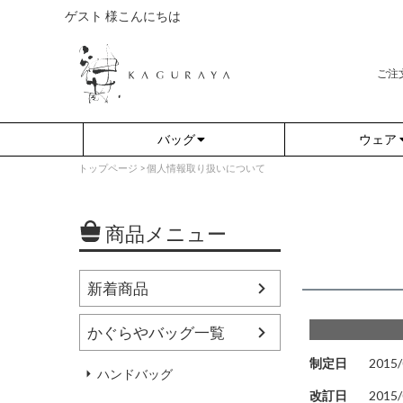
ゲスト 様こんにちは
ご注
バッグ
ウェア
トップページ
個人情報取り扱いについて
商品メニュー
新着商品
かぐらやバッグ一覧
さらり（無地）
アウター
さらり（ボーダー）
プルオーバー
制定日
2015/
ハンドバッグ
（綿80%、ポリエステル15%、
（綿80%、ポリエステル15%、
ポリウレタン5%）
ポリウレタン5%）
改訂日
2015/