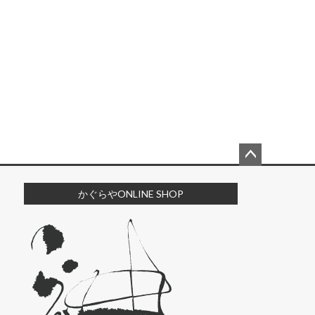
ペー
ジト
かぐらやONLINE SHOP
ップ
へ