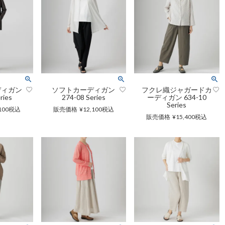
トートバッグ
ネックレス
ソックス・タイツ・ストッ
ショルダーバッグ
ナイロン16%、
ポリウレタン4%）
かぐらやバッグ一覧
雑貨一覧
インナー
パンツ
かぐらやウェア一覧
ディガン
ソフトカーディガン
フクレ織ジャガードカ
ries
274-08 Series
ーディガン 634-10
Series
100
税込
販売価格
¥
12,100
税込
販売価格
¥
15,400
税込
かぐらやロール一覧