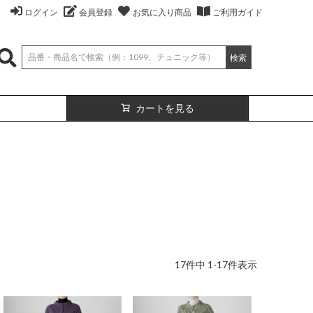
ログイン
会員登録
お気に入り商品
ご利用ガイド
検索
カートを見る
17
件中
1
-
17
件表示
絹
ベスト
（無地）
絹プラス
カーディガン
（ボーダー）
（レーヨン76％、
（レーヨン76%、
ポリエステル18％、
シルク4％、
ポリエステル18%、
シルク4%