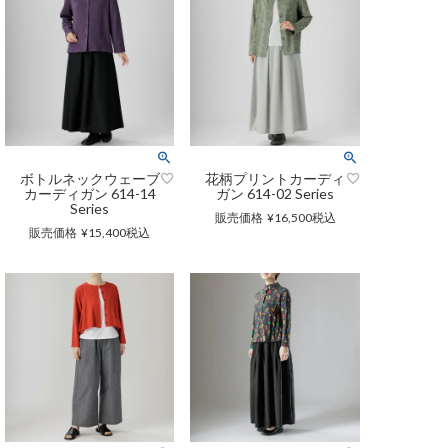
キング
インテリア雑貨
ポーチ・小物
ポリウレタン2%）
ポリウレタン2%）
スカート
ボトルネックウェーブ
花柄プリントカーディ
カーディガン 614-14
ガン 614-02 Series
Series
販売価格
¥
16,500
税込
販売価格
¥
15,400
税込