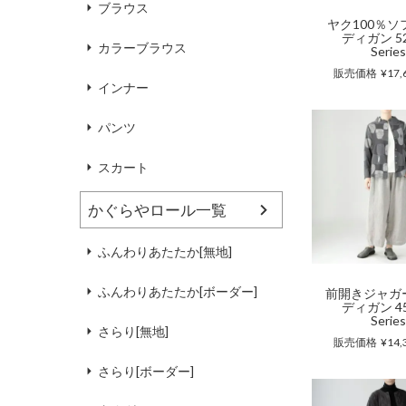
ブラウス
ヤク100％ソ
ディガン 52
カラーブラウス
Serie
販売価格
¥
17,
インナー
パンツ
スカート
かぐらやロール一覧
ふんわりあたたか[無地]
ふんわりあたたか[ボーダー]
前開きジャガ
ディガン 45
Serie
さらり[無地]
販売価格
¥
14,
さらり[ボーダー]