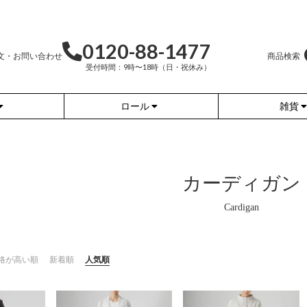
0120-88-1477
文・お問い合わせ
商品検索
受付時間：9時〜18時（日・祝休み）
ロール
雑貨
かぐらやバッグ
かぐらやウェア
かぐらやロール
雑貨
カーディガン
格が高い順
新着順
人気順
ふんわりあたたか
ワンピース
（無地）
ふんわりあたたか
チュニック
（ボーダー）
（綿56%、アクリル24%、
ナイロン16%、
ポリウレタン4%）
（綿56%、アクリル24%、