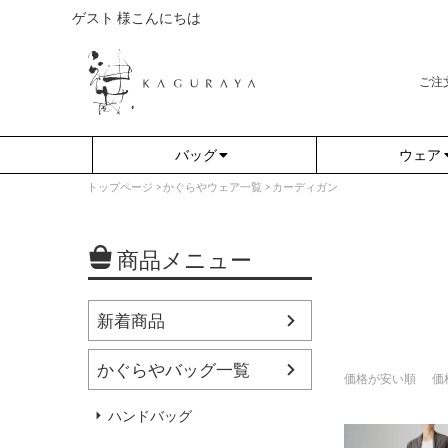
ゲスト 様こんにちは
ご注
バッグ
ウェア
トップページ
かぐらやウェア一覧
カーディガン
商品メニュー
新着商品
かぐらやバッグ一覧
価格が安い順
価
さらり（無地）
アウター
さらり（ボーダー）
プルオーバー
ハンドバッグ
（綿80%、ポリエステル15%、
（綿80%、ポリエステル15%、
ポリウレタン5%）
ポリウレタン5%）