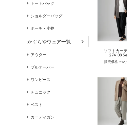
ハンドバッグ
靴
トートバッグ
ショルダーバッグ
ブラウス
カラーブラウス
ポーチ・小物
かぐらやウェア一覧
麻
（無地）
麻プラス
（ボーダー）
（綿56％、ポリエステル：18％、
（綿56%、ポリエステル18%、
ソフトカー
アウター
274-08 Se
麻12%、
ラミー12%、
麻12%、
ラミー12%、
ポリウレタン2%）
ポリウレタン2%）
販売価格
¥
12,
プルオーバー
ワンピース
チュニック
ベスト
カーディガン