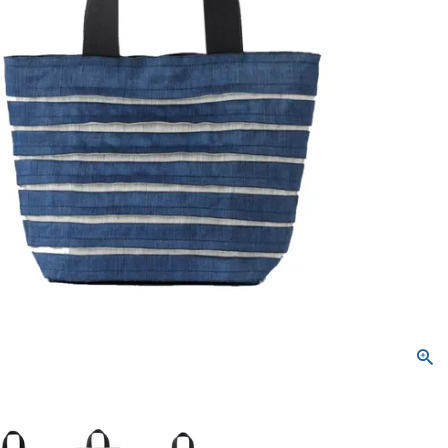
トートバッグ
ネックレス
ソックス・タイツ・ストッ
ショルダーバッグ
ナイロン16%、
ポリウレタン4%）
かぐらやバッグ一覧
雑貨一覧
インナー
パンツ
かぐらやウェア一覧
かぐらやロール一覧