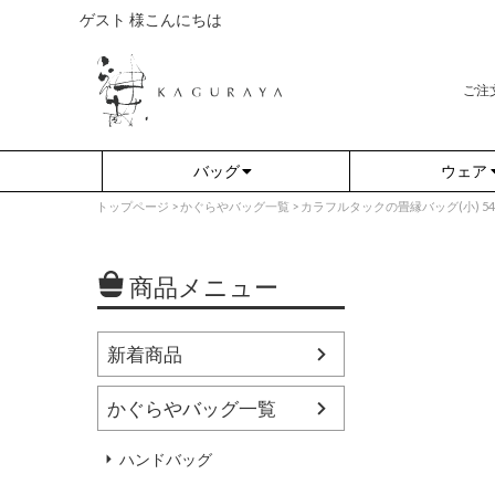
ゲスト 様こんにちは
ご注
バッグ
ウェア
トップページ
かぐらやバッグ一覧
カラフルタックの畳縁バッグ(小) 5478-
商品メニュー
新着商品
かぐらやバッグ一覧
さらり（無地）
アウター
さらり（ボーダー）
プルオーバー
ハンドバッグ
（綿80%、ポリエステル15%、
（綿80%、ポリエステル15%、
ポリウレタン5%）
ポリウレタン5%）