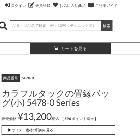
ログイン
会員登録
お気に入り商品
ご利用ガイド
検索
カートを見る
商品番号
5478-0
カラフルタックの畳縁バッ
グ(小) 5478-0 Series
¥
13,200
販売価格
税込
[
396
ポイント進呈 ]
絹
ベスト
（無地）
絹プラス
カーディガン
（ボーダー）
▶ サイズ・素材の詳細を見る
（レーヨン76％、
（レーヨン76%、
ポリエステル18％、
シルク4％、
ポリエステル18%、
シルク4%