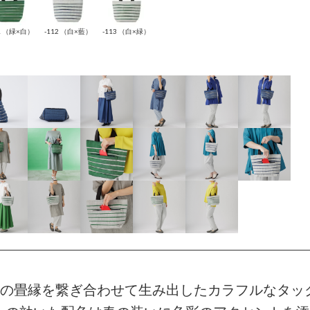
11 （緑×白）
-112 （白×藍）
-113 （白×緑）
色の畳縁を繋ぎ合わせて生み出したカラフルなタッ