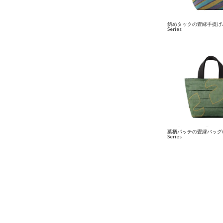
斜めタックの畳縁手提げバ
Series
葉柄パッチの畳縁バッグ(小)
Series