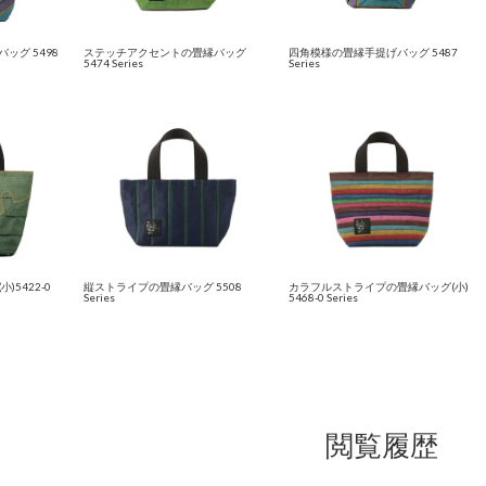
ッグ 5498
ステッチアクセントの畳縁バッグ
四角模様の畳縁手提げバッグ 5487
5474 Series
Series
5422-0
縦ストライプの畳縁バッグ 5508
カラフルストライプの畳縁バッグ(小)
Series
5468-0 Series
閲覧履歴