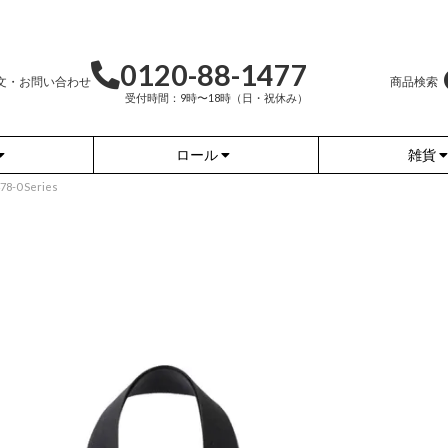
0120-88-1477
文・お問い合わせ
商品検索
受付時間：9時〜18時（日・祝休み）
ロール
雑貨
0 Series
かぐらやバッグ
かぐらやウェア
かぐらやロール
雑貨
ふんわりあたたか
ワンピース
（無地）
ふんわりあたたか
チュニック
（ボーダー）
（綿56%、アクリル24%、
ナイロン16%、
ポリウレタン4%）
（綿56%、アクリル24%、