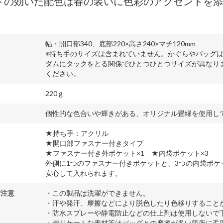
トの効いた配色は春の装いに色彩のアクセントを添
幅・開口部340、底部220×高さ240×マチ120mm
※持ち手のサイズは含まれていません。かぐらやバッグ
ダムにタックをとる関係でひとつひとつサイズが異なり
ください。
220ｇ
個性的な色合いや輝きがある、オリジナル畳縁を使用し
★持ち手：アクリル
★開口部ファスナー付きタイプ
★ファスナー付き外ポケット×1 ★内袋ポケット×3
外側に1つのファスナー付きポケットと、3つの内袋ポ
安心して入れられます。
ご注意
・この製品は洗濯ができません。
・汗や発汗、摩擦などにより脱色したり色移りすること
・防水スプレーや静電防止などの仕上剤は使用しないで
・デリケートな素材等はバッグとの摩擦が多い箇所に毛