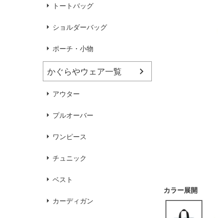
ハンドバッグ
靴
トートバッグ
ショルダーバッグ
ブラウス
カラーブラウス
ポーチ・小物
かぐらやウェア一覧
麻
（無地）
麻プラス
（ボーダー）
（綿56％、ポリエステル：18％、
（綿56%、ポリエステル18%、
アウター
麻12%、
ラミー12%、
麻12%、
ラミー12%、
ポリウレタン2%）
ポリウレタン2%）
プルオーバー
ワンピース
チュニック
ベスト
カーディガン