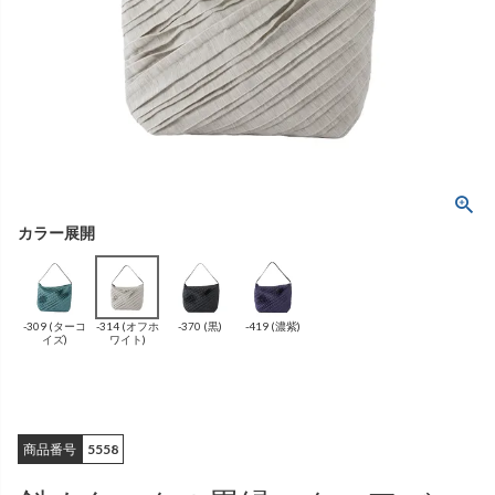
ング
ふんわりあたたか
（無地）
ふんわりあたたか
かぐらやバッグ一覧
（ボーダー）
（綿56%、アクリル24%、
雑貨一覧
ナイロン16%、
ポリウレタン4%）
（綿56%、アクリル24%、
ナイロン16%、
ポリウレタン4%）
ベスト
カーディガン
絹
（無地）
絹プラス
（ボーダー）
（レーヨン76％、
ポリエステル18％、
（レーヨン76%、
ポリエステル18%、
シルク4％、
ポリウレタン2%）
シルク4%
ポリウレタン2%）
-309 (ターコ
-314 (オフホ
-370 (黒)
-419 (濃紫)
ブラウス
カラーブラウス
イズ)
ワイト)
商品番号
5558
麻
（無地）
麻プラス
（ボーダー）