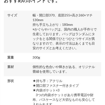
おすすめのポイントです。
サイズ
幅・開口部370、底部255×高さ260×マチ
130mm
持ち手立ち上がり：180mm
※かぐらやバッグは、国内の職人が手作りで
生産しております。バッグはランダムにタ
ックをとる関係でひとつひとつサイズが異
なりますので、表示の寸法はあくまでも目
安のサイズとお考えください。
重量
300g
素材
個性的な色合いや輝きがある、オリジナル
畳縁を使用しています。
形状
★持ち手：アクリル
★開口部ファスナー付きタイプ
★内袋ポケット×3
3つの内袋ポケットがあり携帯電話や財
布、パスケースなど大切なものも安心して
入れられます。