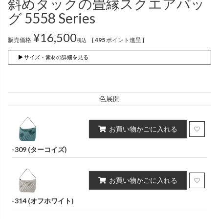
斜めタックの畳縁スクエアバッ
インナー
パンツ
（綿56％、ポリエステル：18％、
（綿56%、ポリエステル18%、
グ 5558 Series
麻12%、
ラミー12%、
麻12%、
ラミー12%、
ポリウレタン2%）
ポリウレタン2%）
¥
16,500
販売価格
[
495
ポイント進呈 ]
税込
かぐらやロール一覧
▶ サイズ・素材の詳細を見る
スカート
色展開
かぐらやウェア一覧
お買い物かごに入れる
-309 (ターコイズ)
お買い物かごに入れる
-314 (オフホワイト)