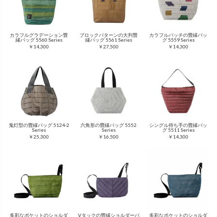
カラフルグラデーション畳
ブロックパターンの大判畳
カラフルパッチの畳縁バッ
縁バッグ 5560 Series
縁バッグ 5561 Series
グ 5559 Series
￥14,300
￥27,500
￥14,300
鬼灯型の畳縁バッグ 5124-2
六角形の畳縁バッグ 5552
シングル持ち手の畳縁バッ
Series
Series
グ 5511 Series
￥25,300
￥16,500
￥14,300
多彩なポケットのショルダ
Vタックの畳縁ショルダーバ
多彩なポケットのショルダ