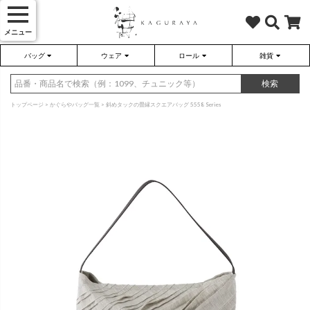
メニュー
バッグ
ウェア
ロール
雑貨
かぐらやバッグ
かぐらやウェア
かぐらやロール
雑貨
検索
トップページ
かぐらやバッグ一覧
斜めタックの畳縁スクエアバッグ 5558 Series
さらり（無地）
ハンドバッグ
アウター
靴
さらり（ボーダー）
トートバッグ
プルオーバー
ネックレス
（綿80%、ポリエステル15%、
（綿80%、ポリエステル15%、
ポリウレタン5%）
ポリウレタン5%）
ソックス・タイツ・ストッキ
ショルダーバッグ
ワンピース
インテリア雑貨
ポーチ・小物
チュニック