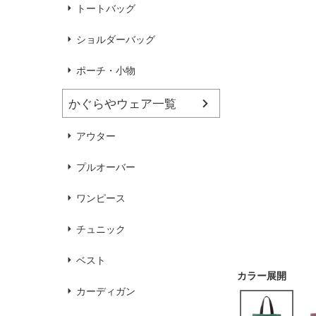
ハンドバッグ
靴
トートバッグ
ショルダーバッグ
ブラウス
カラーブラウス
ポーチ・小物
かぐらやウェア一覧
麻
（無地）
麻プラス
（ボーダー）
（綿56％、ポリエステル：18％、
（綿56%、ポリエステル18%、
アウター
麻12%、
ラミー12%、
麻12%、
ラミー12%、
ポリウレタン2%）
ポリウレタン2%）
プルオーバー
ワンピース
チュニック
ベスト
カーディガン