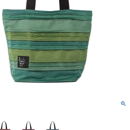
トートバッグ
ネックレス
ソックス・タイツ・ストッ
ショルダーバッグ
ナイロン16%、
ポリウレタン4%）
かぐらやバッグ一覧
雑貨一覧
インナー
パンツ
かぐらやウェア一覧
かぐらやロール一覧