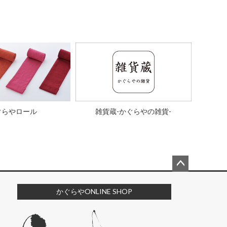
ぐらやロール
雑貨蔵-かぐらやの雑貨-
ペー
ジト
かぐらやONLINE SHOP
ップ
へ