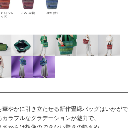
85 (ワインレ
-395 (赤紫)
-396 (青)
ッド)
を華やかに引き立たせる新作畳縁バッグはいかがで
るカラフルなグラデーションが魅力で、
きさからは想像のできない驚きの軽さや