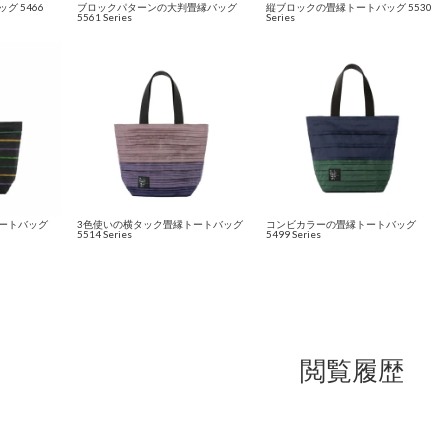
グ 5466
ブロックパターンの大判畳縁バッグ
縦ブロックの畳縁トートバッグ 5530
5561 Series
Series
ートバッグ
3色使いの横タック畳縁トートバッグ
コンビカラーの畳縁トートバッグ
5514 Series
5499 Series
閲覧履歴