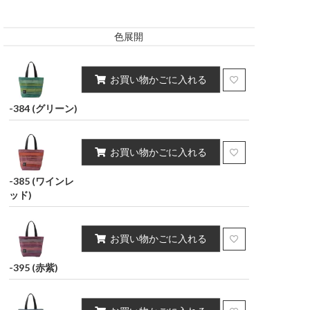
キング
インテリア雑貨
ポーチ・小物
ポリウレタン2%）
ポリウレタン2%）
色展開
スカート
お買い物かごに入れる
-384 (グリーン)
お買い物かごに入れる
-385 (ワインレ
ッド)
お買い物かごに入れる
-395 (赤紫)