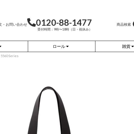
0120-88-1477
文・お問い合わせ
商品検索
受付時間：9時〜18時（日・祝休み）
ロール
雑貨
0 Series
かぐらやバッグ
かぐらやウェア
かぐらやロール
雑貨
ふんわりあたたか
ワンピース
（無地）
ふんわりあたたか
チュニック
（ボーダー）
（綿56%、アクリル24%、
ナイロン16%、
ポリウレタン4%）
（綿56%、アクリル24%、