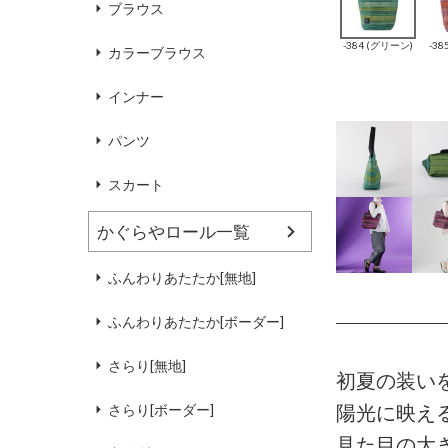
ブラウス
-384 (グリーン)
-3
カラーブラウス
インナー
パンツ
スカート
かぐらやロール一覧
ふんわりあたたか[無地]
ふんわりあたたか[ボーダー]
さらり[無地]
初夏の装い
陽光に映え
さらり[ボーダー]
見た目の大