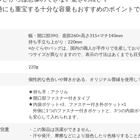
時にも重宝する十分な容量もおすすめのポイントで
幅・開口部390、底部260×高さ315×マチ140mm
持ち手立ち上がり：220mm
※かぐらやバッグは、国内の職人が手作りで生産してお
つサイズが異なりますので、表示の寸法はあくまでも目
220g
個性的な色合いや輝きがある、オリジナル畳縁を使用し
★持ち手：アクリル
★開口部ファスナー付きタイプ
★内袋ポケット×3、ファスナー付き外ポケット×1
外側に1つのファスナー付きポケットと、3つの内袋ポ
も安心して入れられます。
ご注意
・この製品は洗濯ができません。
・汗や発汗、摩擦などにより脱色したり色移りすること