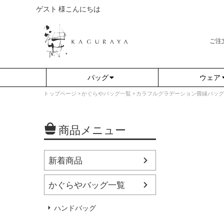
ゲスト 様こんにちは
ご注
バッグ
ウェア
トップページ
かぐらやバッグ一覧
カラフルグラデーション畳縁バッグ 556
商品メニュー
新着商品
かぐらやバッグ一覧
さらり（無地）
アウター
さらり（ボーダー）
プルオーバー
ハンドバッグ
（綿80%、ポリエステル15%、
（綿80%、ポリエステル15%、
ポリウレタン5%）
ポリウレタン5%）