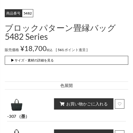
インナー
パンツ
（綿56％、ポリエステル：18％、
（綿56%、ポリエステル18%、
麻12%、
ラミー12%、
麻12%、
ラミー12%、
商品番号
5482
ポリウレタン2%）
ポリウレタン2%）
ブロックパターン畳縁バッグ
5482 Series
かぐらやロール一覧
¥
18,700
販売価格
[
561
ポイント進呈 ]
税込
スカート
▶ サイズ・素材の詳細を見る
かぐらやウェア一覧
色展開
お買い物かごに入れる
-307 （墨）