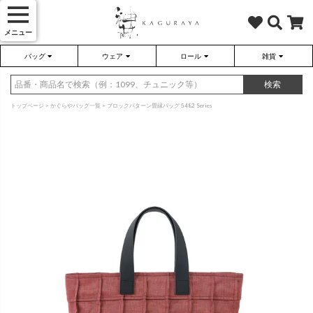
メニュー
バッグ
ウェア
ロール
雑貨
かぐらやバッグ
かぐらやウェア
かぐらやロール
雑貨
検索
トップページ
かぐらやバッグ一覧
ブロックパターン畳縁バッグ 5482 Series
さらり（無地）
ハンドバッグ
アウター
靴
さらり（ボーダー）
トートバッグ
プルオーバー
ネックレス
（綿80%、ポリエステル15%、
（綿80%、ポリエステル15%、
ポリウレタン5%）
ポリウレタン5%）
ソックス・タイツ・ストッキ
ショルダーバッグ
ワンピース
インテリア雑貨
ポーチ・小物
チュニック