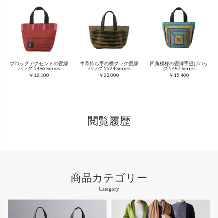
ブロックアクセントの畳縁
牛革持ち手の横タック畳縁
四角模様の畳縁手提げバッ
バッグ 5496 Series
バッグ 5524 Series
グ 5487 Series
￥12,100
￥22,000
￥15,400
閲覧履歴
商品カテゴリー
Category