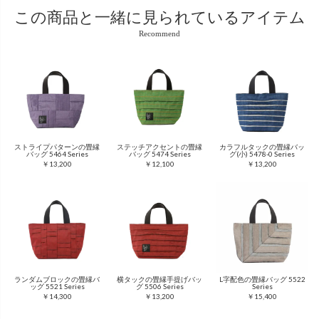
この商品と
一緒に見られているアイテム
Recommend
ストライプパターンの畳縁
ステッチアクセントの畳縁
カラフルタックの畳縁バッ
バッグ 5464 Series
バッグ 5474 Series
グ(小) 5478-0 Series
￥13,200
￥12,100
￥13,200
ランダムブロックの畳縁バ
横タックの畳縁手提げバッ
L字配色の畳縁バッグ 5522
ッグ 5521 Series
グ 5506 Series
Series
￥14,300
￥13,200
￥15,400