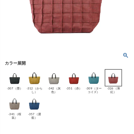
ング
ふんわりあたたか
（無地）
ふんわりあたたか
かぐらやバッグ一覧
（ボーダー）
（綿56%、アクリル24%、
雑貨一覧
ナイロン16%、
ポリウレタン4%）
（綿56%、アクリル24%、
ナイロン16%、
ポリウレタン4%）
ベスト
カーディガン
絹
（無地）
絹プラス
（ボーダー）
（レーヨン76％、
ポリエステル18％、
（レーヨン76%、
ポリエステル18%、
シルク4％、
ポリウレタン2%）
シルク4%
ポリウレタン2%）
-307 （墨）
-312 （から
-342 （灰
-351 （赤）
-309 （ター
-326 （薄
ブラウス
カラーブラウス
し）
色）
コイズ）
紅）
-341 （桜
-357 （濃
鼠）
藍）
麻
（無地）
麻プラス
（ボーダー）