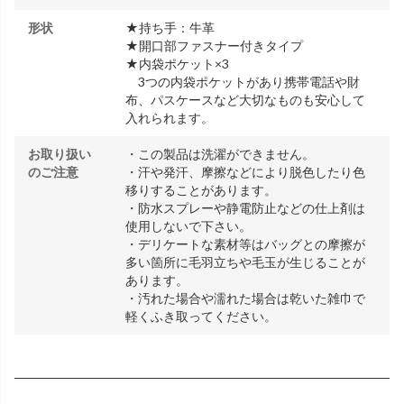
形状
★持ち手：牛革
★開口部ファスナー付きタイプ
★内袋ポケット×3
3つの内袋ポケットがあり携帯電話や財
布、パスケースなど大切なものも安心して
入れられます。
お取り扱い
・この製品は洗濯ができません。
のご注意
・汗や発汗、摩擦などにより脱色したり色
移りすることがあります。
・防水スプレーや静電防止などの仕上剤は
使用しないで下さい。
・デリケートな素材等はバッグとの摩擦が
多い箇所に毛羽立ちや毛玉が生じることが
あります。
・汚れた場合や濡れた場合は乾いた雑巾で
軽くふき取ってください。