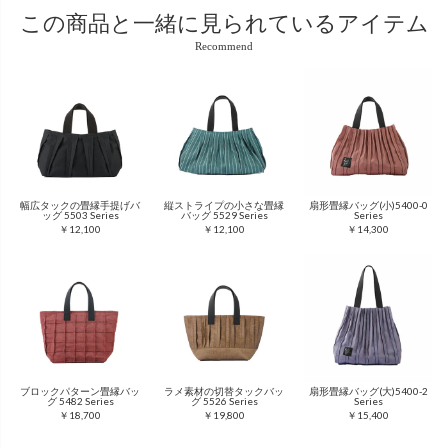
この商品と
一緒に見られているアイテム
Recommend
幅広タックの畳縁手提げバ
縦ストライプの小さな畳縁
扇形畳縁バッグ(小)5400-0
ッグ 5503 Series
バッグ 5529 Series
Series
￥12,100
￥12,100
￥14,300
ブロックパターン畳縁バッ
ラメ素材の切替タックバッ
扇形畳縁バッグ(大)5400-2
グ 5482 Series
グ 5526 Series
Series
￥18,700
￥19,800
￥15,400