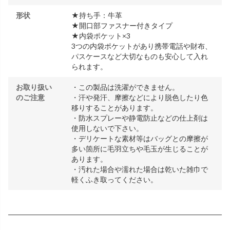
形状
★持ち手：牛革
★開口部ファスナー付きタイプ
★内袋ポケット×3
3つの内袋ポケットがあり携帯電話や財布、
パスケースなど大切なものも安心して入れ
られます。
お取り扱い
・この製品は洗濯ができません。
のご注意
・汗や発汗、摩擦などにより脱色したり色
移りすることがあります。
・防水スプレーや静電防止などの仕上剤は
使用しないで下さい。
・デリケートな素材等はバッグとの摩擦が
多い箇所に毛羽立ちや毛玉が生じることが
あります。
・汚れた場合や濡れた場合は乾いた雑巾で
軽くふき取ってください。