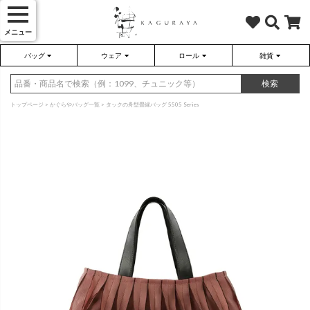
メニュー
バッグ
ウェア
ロール
雑貨
かぐらやバッグ
かぐらやウェア
かぐらやロール
雑貨
検索
トップページ
かぐらやバッグ一覧
タックの舟型畳縁バッグ 5505 Series
さらり（無地）
ハンドバッグ
アウター
靴
さらり（ボーダー）
トートバッグ
プルオーバー
ネックレス
（綿80%、ポリエステル15%、
（綿80%、ポリエステル15%、
ポリウレタン5%）
ポリウレタン5%）
ソックス・タイツ・ストッキ
ショルダーバッグ
ワンピース
インテリア雑貨
ポーチ・小物
チュニック