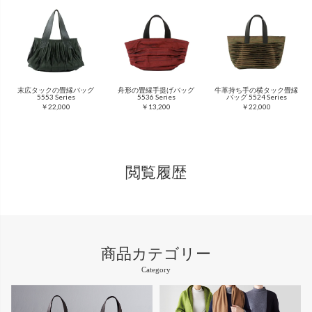
末広タックの畳縁バッグ
舟形の畳縁手提げバッグ
牛革持ち手の横タック畳縁
5553 Series
5536 Series
バッグ 5524 Series
￥22,000
￥13,200
￥22,000
閲覧履歴
商品カテゴリー
Category