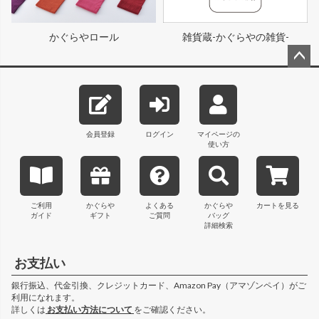
かぐらやロール
雑貨蔵-かぐらやの雑貨-
ペー
ジト
ップ
へ
会員登録
ログイン
マイページの
使い方
ご利用
かぐらや
よくある
かぐらや
カートを見る
ガイド
ギフト
ご質問
バッグ
詳細検索
お支払い
銀行振込、代金引換、クレジットカード、Amazon Pay（アマゾンペイ）がご
利用になれます。
詳しくは
お支払い方法について
をご確認ください。