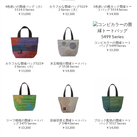
4色使いの畳縁バッグ（小）
カラフルな畳縁バッグ5229-
3色使いの横タック畳縁トー
5114-3 Series
2 Series（大）
トバッグ 5514 Series
￥11,000
￥12,100
￥14,300
コンビカラーの畳縁トート
バッグ 5499 Series
￥13,200
カラフルな畳縁バッグ5229-
水玉模様の畳縁トートバッ
3 Series（小）
グ 5518 Series
￥11,000
￥14,300
リーフ模様の畳縁トートバ
折線切替え畳縁トートバッ
ブロック配色の畳縁トート
ッグ 5475 Series
グ 5484 Series
バッグ 5517 Series
￥13,200
￥13,200
￥14,300