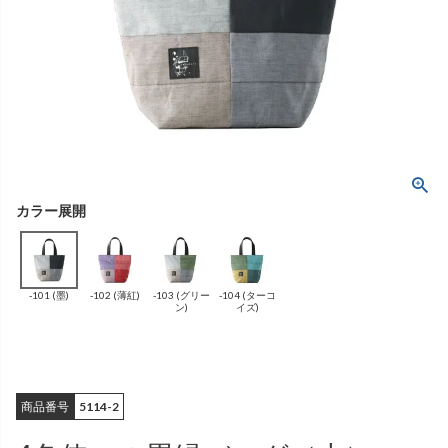
ング
ふんわりあたたか
（無地）
ふんわりあたたか
かぐらやバッグ一覧
（ボーダー）
（綿56%、アクリル24%、
雑貨一覧
ナイロン16%、
ポリウレタン4%）
（綿56%、アクリル24%、
ナイロン16%、
ポリウレタン4%）
ベスト
カーディガン
絹
（無地）
絹プラス
（ボーダー）
（レーヨン76％、
ポリエステル18％、
（レーヨン76%、
ポリエステル18%、
シルク4％、
ポリウレタン2%）
シルク4%
ポリウレタン2%）
-101 (墨)
-102 (薄紅)
-103 (グリー
-104 (ターコ
ブラウス
カラーブラウス
ン)
イズ)
商品番号
5114-2
麻
（無地）
麻プラス
（ボーダー）