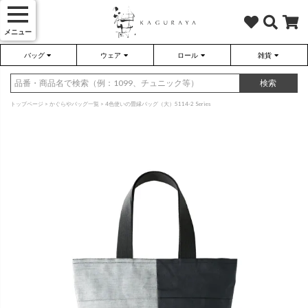
メニュー
バッグ
ウェア
ロール
雑貨
かぐらやバッグ
かぐらやウェア
かぐらやロール
雑貨
検索
トップページ
かぐらやバッグ一覧
4色使いの畳縁バッグ（大）5114-2 Series
さらり（無地）
ハンドバッグ
アウター
靴
さらり（ボーダー）
トートバッグ
プルオーバー
ネックレス
（綿80%、ポリエステル15%、
（綿80%、ポリエステル15%、
ポリウレタン5%）
ポリウレタン5%）
ソックス・タイツ・ストッキ
ショルダーバッグ
ワンピース
インテリア雑貨
ポーチ・小物
チュニック