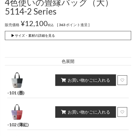
4色使いの畳縁バッグ（大）
インナー
パンツ
（綿56％、ポリエステル：18％、
（綿56%、ポリエステル18%、
5114-2 Series
麻12%、
ラミー12%、
麻12%、
ラミー12%、
ポリウレタン2%）
ポリウレタン2%）
¥
12,100
販売価格
[
363
ポイント進呈 ]
税込
かぐらやロール一覧
▶ サイズ・素材の詳細を見る
スカート
色展開
かぐらやウェア一覧
お買い物かごに入れる
-101 (墨)
お買い物かごに入れる
-102 (薄紅)