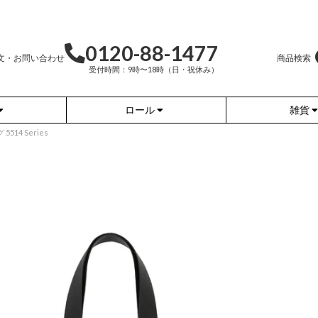
0120-88-1477
文・お問い合わせ
商品検索
受付時間：9時〜18時（日・祝休み）
ロール
雑貨
14 Series
かぐらやバッグ
かぐらやウェア
かぐらやロール
雑貨
ふんわりあたたか
ワンピース
（無地）
ふんわりあたたか
チュニック
（ボーダー）
（綿56%、アクリル24%、
ナイロン16%、
ポリウレタン4%）
（綿56%、アクリル24%、