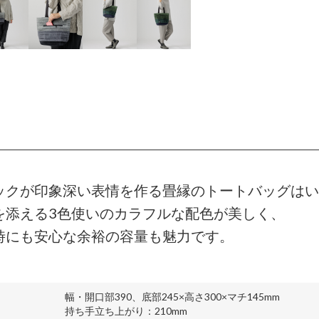
ックが印象深い表情を作る畳縁のトートバッグはい
を添える3色使いのカラフルな配色が美しく、
時にも安心な余裕の容量も魅力です。
幅・開口部390、底部245×高さ300×マチ145mm
持ち手立ち上がり：210mm