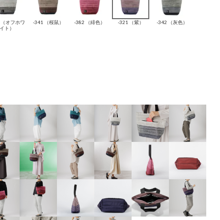
4 （オフホワ
-341 （桜鼠）
-382 （緋色）
-321 （紫）
-342 （灰色）
イト）