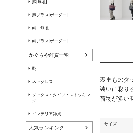
麻[無地]
麻プラス[ボーダー]
絹 無地
絹プラス[ボーダー]
かぐらや雑貨一覧
靴
幾重ものタ
ネックレス
装いに彩り
ソックス・タイツ・ストッキン
荷物が多い
グ
インテリア雑貨
サイズ
人気ランキング