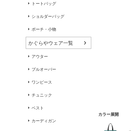
ハンドバッグ
靴
トートバッグ
ショルダーバッグ
ブラウス
カラーブラウス
ポーチ・小物
かぐらやウェア一覧
麻
（無地）
麻プラス
（ボーダー）
（綿56％、ポリエステル：18％、
（綿56%、ポリエステル18%、
アウター
麻12%、
ラミー12%、
麻12%、
ラミー12%、
ポリウレタン2%）
ポリウレタン2%）
プルオーバー
ワンピース
チュニック
ベスト
カーディガン