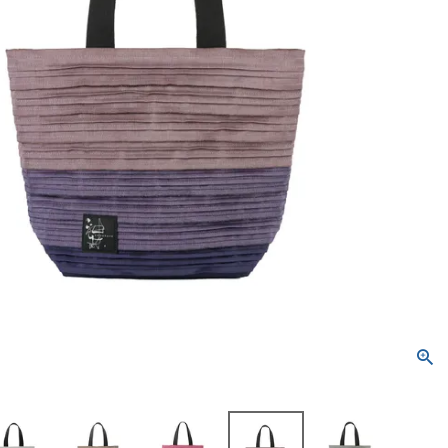
トートバッグ
ネックレス
ソックス・タイツ・ストッ
ショルダーバッグ
ナイロン16%、
ポリウレタン4%）
かぐらやバッグ一覧
雑貨一覧
インナー
パンツ
かぐらやウェア一覧
かぐらやロール一覧