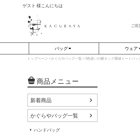
ゲスト 様こんにちは
ご注
バッグ
ウェア
トップページ
かぐらやバッグ一覧
3色使いの横タック畳縁トートバッグ 55
商品メニュー
新着商品
かぐらやバッグ一覧
さらり（無地）
アウター
さらり（ボーダー）
プルオーバー
ハンドバッグ
（綿80%、ポリエステル15%、
（綿80%、ポリエステル15%、
ポリウレタン5%）
ポリウレタン5%）