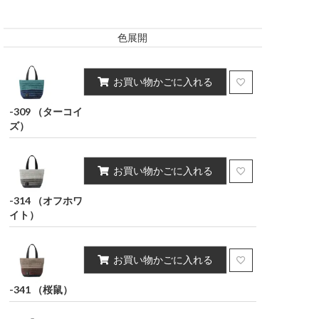
キング
インテリア雑貨
ポーチ・小物
ポリウレタン2%）
ポリウレタン2%）
色展開
スカート
お買い物かごに入れる
-309 （ターコイ
ズ）
お買い物かごに入れる
-314 （オフホワ
イト）
お買い物かごに入れる
-341 （桜鼠）