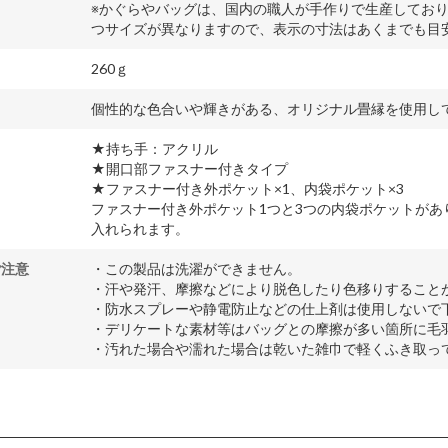
※かぐらやバッグは、国内の職人が手作りで生産してお
つサイズが異なりますので、表示の寸法はあくまでも目
260ｇ
個性的な色合いや輝きがある、オリジナル畳縁を使用し
★持ち手：アクリル
★開口部ファスナー付きタイプ
★ファスナー付き外ポケット×1、内袋ポケット×3
ファスナー付き外ポケット1つと3つの内袋ポケットが
入れられます。
ご注意
・この製品は洗濯ができません。
・汗や発汗、摩擦などにより脱色したり色移りすること
・防水スプレーや静電防止などの仕上剤は使用しないで
・デリケートな素材等はバッグとの摩擦が多い箇所に毛
・汚れた場合や濡れた場合は乾いた雑巾で軽くふき取っ