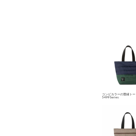
コンビカラーの畳縁トー
5499 Series