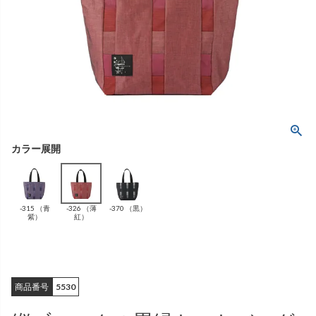
ング
ふんわりあたたか
（無地）
ふんわりあたたか
かぐらやバッグ一覧
（ボーダー）
（綿56%、アクリル24%、
雑貨一覧
ナイロン16%、
ポリウレタン4%）
（綿56%、アクリル24%、
ナイロン16%、
ポリウレタン4%）
ベスト
カーディガン
絹
（無地）
絹プラス
（ボーダー）
（レーヨン76％、
ポリエステル18％、
（レーヨン76%、
ポリエステル18%、
シルク4％、
ポリウレタン2%）
シルク4%
ポリウレタン2%）
-315 （青
-326 （薄
-370 （黒）
ブラウス
カラーブラウス
紫）
紅）
商品番号
5530
麻
（無地）
麻プラス
（ボーダー）