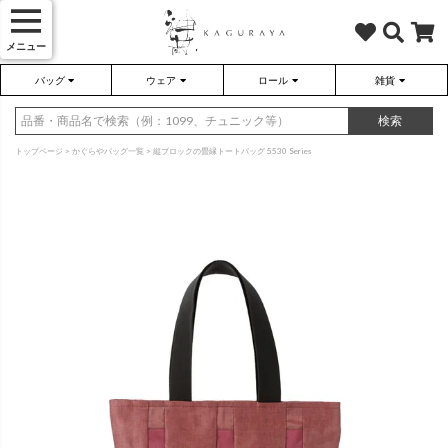
メニュー
バッグ
ウェア
ロール
雑貨
かぐらやバッグ
かぐらやウェア
かぐらやロール
雑貨
検索
トップページ
かぐらやバッグ一覧
縦ブロックの畳縁トートバッグ 5530 Series
さらり（無地）
ハンドバッグ
アウター
靴
さらり（ボーダー）
トートバッグ
プルオーバー
ネックレス
（綿80%、ポリエステル15%、
（綿80%、ポリエステル15%、
ポリウレタン5%）
ポリウレタン5%）
ソックス・タイツ・ストッキ
ショルダーバッグ
ワンピース
インテリア雑貨
ポーチ・小物
チュニック