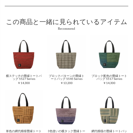
この商品と
一緒に見られているアイテム
Recommend
横ステッチの畳縁トートバ
ブロックパターンの畳縁ト
ブロック配色の畳縁トート
ッグ 5527 Series
ートバッグ 5545 Series
バッグ 5517 Series
￥14,300
￥13,200
￥14,300
単色の網代模様畳縁トート
3色使いの横タック畳縁トー
網代模様の畳縁トートバッ