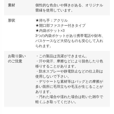
素材
個性的な色合いや輝きがある、オリジナル
畳縁を使用しています。
形状
★持ち手：アクリル
★開口部ファスナー付きタイプ
★内袋ポケット×3
3つの内袋ポケットがあり携帯電話や財布、
パスケースなど大切なものも安心して入れ
られます。
お取り扱い
・この製品は洗濯ができません。
のご注意
・汗や発汗、摩擦などにより脱色したり色
移りすることがあります。
・防水スプレーや静電防止などの仕上剤は
使用しないで下さい。
・デリケートな素材等はバッグとの摩擦が
多い箇所に毛羽立ちや毛玉が生じることが
あります。
・汚れた場合や濡れた場合は乾いた雑巾で
軽くふき取ってください。