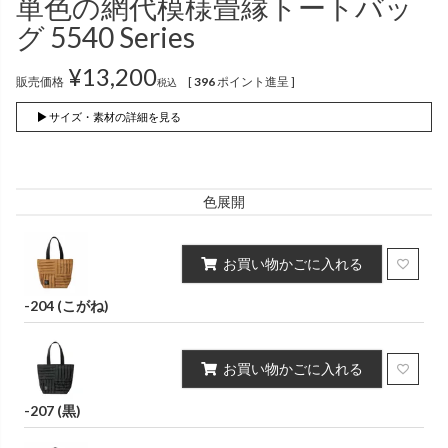
単色の網代模様畳縁トートバッ
インナー
パンツ
（綿56％、ポリエステル：18％、
（綿56%、ポリエステル18%、
グ 5540 Series
麻12%、
ラミー12%、
麻12%、
ラミー12%、
ポリウレタン2%）
ポリウレタン2%）
¥
13,200
販売価格
[
396
ポイント進呈 ]
税込
かぐらやロール一覧
▶ サイズ・素材の詳細を見る
スカート
色展開
かぐらやウェア一覧
お買い物かごに入れる
-204 (こがね)
お買い物かごに入れる
-207 (黒)