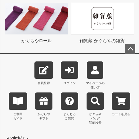
かぐらやロール
雑貨蔵-かぐらやの雑貨-
ペー
ジト
ップ
へ
会員登録
ログイン
マイページの
使い方
ご利用
かぐらや
よくある
かぐらや
カートを見る
ガイド
ギフト
ご質問
バッグ
詳細検索