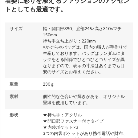
着姿に彩りを添え るファッションのアクセン
トとしても最適です。
サイズ
幅・開口部390、底部245×高さ310×マチ
150mm
持ち手立ち上がり：220mm
※かぐらやバッグは、国内の職人が手作りで
生産しております。バッグはランダムにタ
ックをとる関係でひとつひとつサイズが異
なりますので、表示の寸法はあくまでも目
安のサイズとお考えください。
重量
230ｇ
素材
個性的な色合いや輝きがある、オリジナル
畳縁を使用しています。
形状
★持ち手：アクリル
★開口部ファスナー付きタイプ
★内袋ポケット×3
3つの内袋ポケットがあり携帯電話や財布、