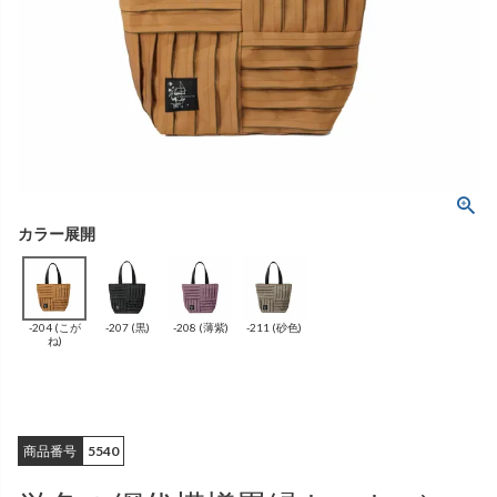
ング
ふんわりあたたか
（無地）
ふんわりあたたか
かぐらやバッグ一覧
（ボーダー）
（綿56%、アクリル24%、
雑貨一覧
ナイロン16%、
ポリウレタン4%）
（綿56%、アクリル24%、
ナイロン16%、
ポリウレタン4%）
ベスト
カーディガン
絹
（無地）
絹プラス
（ボーダー）
（レーヨン76％、
ポリエステル18％、
（レーヨン76%、
ポリエステル18%、
シルク4％、
ポリウレタン2%）
シルク4%
ポリウレタン2%）
-204 (こが
-207 (黒)
-208 (薄紫)
-211 (砂色)
ブラウス
カラーブラウス
ね)
商品番号
5540
麻
（無地）
麻プラス
（ボーダー）