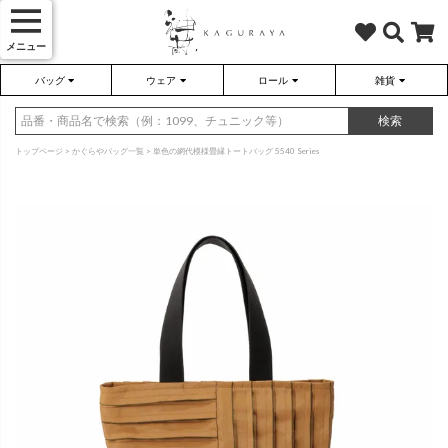
メニュー
バッグ
ウェア
ロール
雑貨
かぐらやバッグ
かぐらやウェア
かぐらやロール
雑貨
検索
トップページ
かぐらやバッグ一覧
単色の網代模様畳縁トートバッグ 5540 Series
さらり（無地）
ハンドバッグ
アウター
靴
さらり（ボーダー）
トートバッグ
プルオーバー
ネックレス
（綿80%、ポリエステル15%、
（綿80%、ポリエステル15%、
ポリウレタン5%）
ポリウレタン5%）
ソックス・タイツ・ストッキ
ショルダーバッグ
ワンピース
インテリア雑貨
ポーチ・小物
チュニック