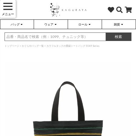
メニュー
バッグ
ウェア
ロール
雑貨
かぐらやバッグ
かぐらやウェア
かぐらやロール
雑貨
検索
トップページ
かぐらやバッグ一覧
カラフルタックの畳縁トートバッグ 5549 Series
さらり（無地）
ハンドバッグ
アウター
靴
さらり（ボーダー）
トートバッグ
プルオーバー
ネックレス
（綿80%、ポリエステル15%、
（綿80%、ポリエステル15%、
ポリウレタン5%）
ポリウレタン5%）
ソックス・タイツ・ストッキ
ショルダーバッグ
ワンピース
インテリア雑貨
ポーチ・小物
チュニック