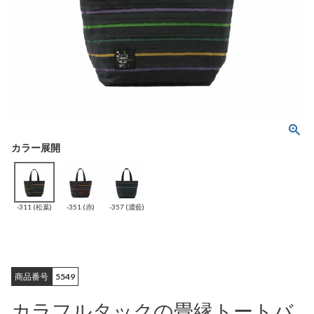
ング
ふんわりあたたか
（無地）
ふんわりあたたか
かぐらやバッグ一覧
（ボーダー）
（綿56%、アクリル24%、
雑貨一覧
ナイロン16%、
ポリウレタン4%）
（綿56%、アクリル24%、
ナイロン16%、
ポリウレタン4%）
ベスト
カーディガン
絹
（無地）
絹プラス
（ボーダー）
（レーヨン76％、
ポリエステル18％、
（レーヨン76%、
ポリエステル18%、
シルク4％、
ポリウレタン2%）
シルク4%
ポリウレタン2%）
-311 (松葉)
-351 (赤)
-357 (濃藍)
ブラウス
カラーブラウス
商品番号
5549
カラフルタックの畳縁トートバ
麻
（無地）
麻プラス
（ボーダー）