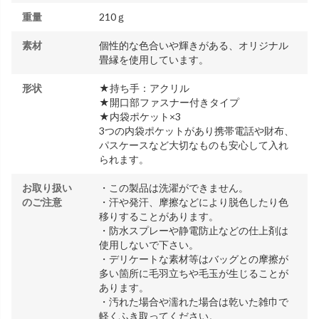
重量
210ｇ
素材
個性的な色合いや輝きがある、オリジナル
畳縁を使用しています。
形状
★持ち手：アクリル
★開口部ファスナー付きタイプ
★内袋ポケット×3
3つの内袋ポケットがあり携帯電話や財布、
パスケースなど大切なものも安心して入れ
られます。
お取り扱い
・この製品は洗濯ができません。
のご注意
・汗や発汗、摩擦などにより脱色したり色
移りすることがあります。
・防水スプレーや静電防止などの仕上剤は
使用しないで下さい。
・デリケートな素材等はバッグとの摩擦が
多い箇所に毛羽立ちや毛玉が生じることが
あります。
・汚れた場合や濡れた場合は乾いた雑巾で
軽くふき取ってください。