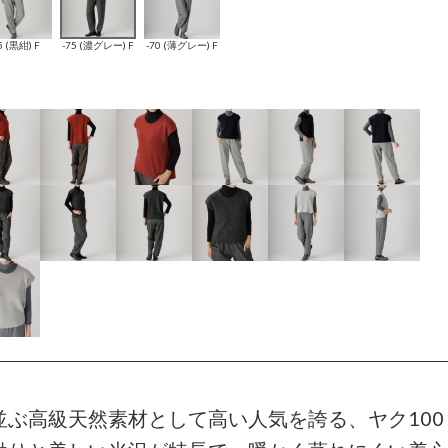
5 (黒紺) F
-75 (濃グレー) F
-70 (薄グレー) F
並ぶ高級天然素材として高い人気を誇る、ヤク10