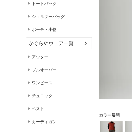
ハンドバッグ
靴
トートバッグ
ショルダーバッグ
ブラウス
カラーブラウス
ポーチ・小物
かぐらやウェア一覧
麻
（無地）
麻プラス
（ボーダー）
（綿56％、ポリエステル：18％、
（綿56%、ポリエステル18%、
アウター
麻12%、
ラミー12%、
麻12%、
ラミー12%、
ポリウレタン2%）
ポリウレタン2%）
プルオーバー
ワンピース
チュニック
ベスト
カーディガン