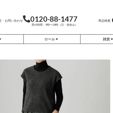
0120-88-1477
文・お問い合わせ
商品検索
受付時間：9時〜18時（日・祝休み）
ロール
雑貨
かぐらやバッグ
かぐらやウェア
かぐらやロール
雑貨
ふんわりあたたか
ワンピース
（無地）
ふんわりあたたか
チュニック
（ボーダー）
（綿56%、アクリル24%、
ナイロン16%、
ポリウレタン4%）
（綿56%、アクリル24%、