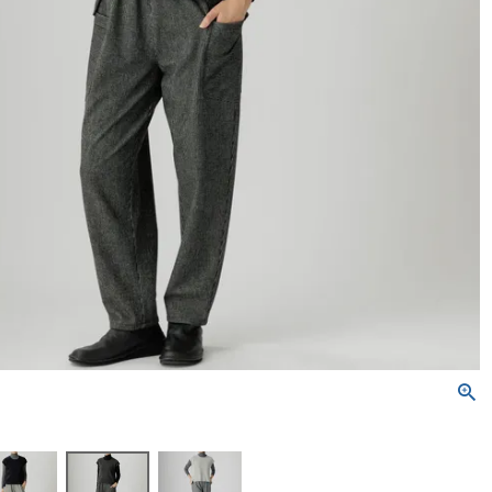
トートバッグ
ネックレス
ソックス・タイツ・ストッ
ショルダーバッグ
ナイロン16%、
ポリウレタン4%）
かぐらやバッグ一覧
雑貨一覧
インナー
パンツ
かぐらやウェア一覧
かぐらやロール一覧