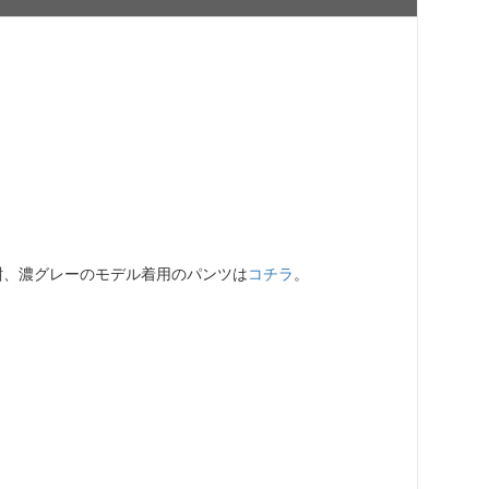
紺、濃グレーのモデル着用のパンツは
コチラ
。