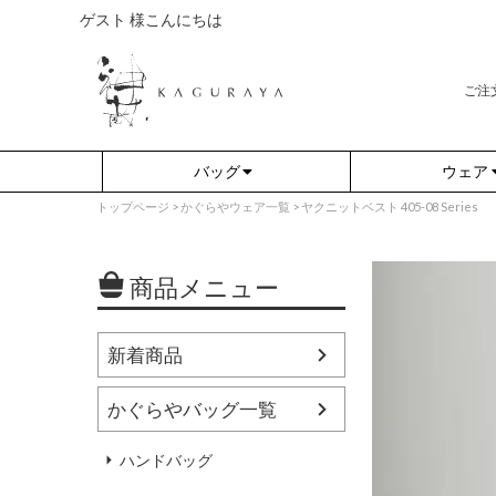
ゲスト 様こんにちは
ご注
バッグ
ウェア
トップページ
かぐらやウェア一覧
ヤクニットベスト 405-08 Series
商品メニュー
新着商品
かぐらやバッグ一覧
さらり（無地）
アウター
さらり（ボーダー）
プルオーバー
ハンドバッグ
（綿80%、ポリエステル15%、
（綿80%、ポリエステル15%、
ポリウレタン5%）
ポリウレタン5%）