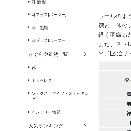
麻[無地]
麻プラス[ボーダー]
ウールのよ
襟と一体の
絹 無地
軽く羽織る
絹プラス[ボーダー]
また、スト
M／Lの2
かぐらや雑貨一覧
靴
ネックレス
ソックス・タイツ・ストッキン
グ
インテリア雑貨
人気ランキング