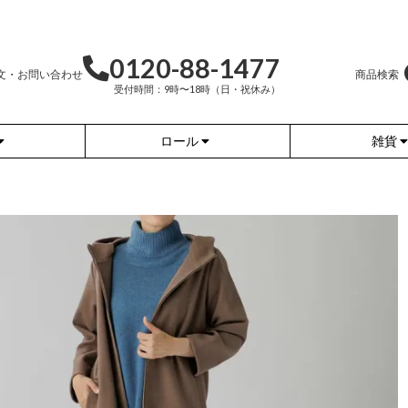
0120-88-1477
文・お問い合わせ
商品検索
受付時間：9時〜18時（日・祝休み）
ロール
雑貨
かぐらやバッグ
かぐらやウェア
かぐらやロール
雑貨
ふんわりあたたか
ワンピース
（無地）
ふんわりあたたか
チュニック
（ボーダー）
（綿56%、アクリル24%、
ナイロン16%、
ポリウレタン4%）
（綿56%、アクリル24%、