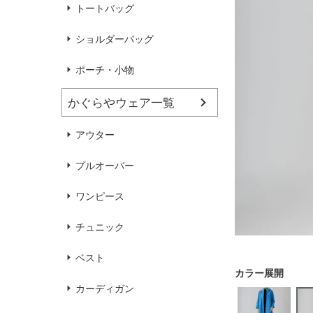
ハンドバッグ
靴
トートバッグ
ショルダーバッグ
ブラウス
カラーブラウス
ポーチ・小物
かぐらやウェア一覧
麻
（無地）
麻プラス
（ボーダー）
（綿56％、ポリエステル：18％、
（綿56%、ポリエステル18%、
アウター
麻12%、
ラミー12%、
麻12%、
ラミー12%、
ポリウレタン2%）
ポリウレタン2%）
プルオーバー
ワンピース
チュニック
ベスト
カーディガン