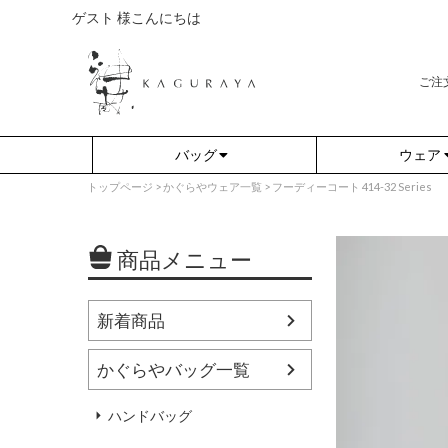
ゲスト 様こんにちは
ご注
バッグ
ウェア
トップページ
かぐらやウェア一覧
フーディーコート 414-32 Series
商品メニュー
新着商品
かぐらやバッグ一覧
さらり（無地）
アウター
さらり（ボーダー）
プルオーバー
ハンドバッグ
（綿80%、ポリエステル15%、
（綿80%、ポリエステル15%、
ポリウレタン5%）
ポリウレタン5%）