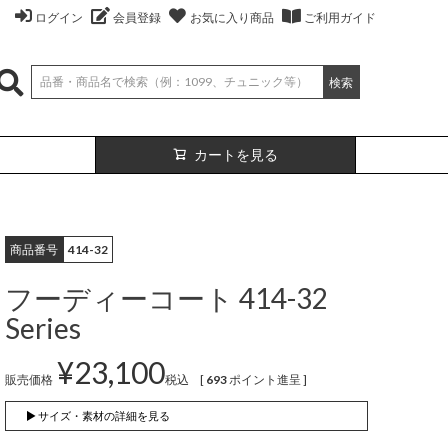
ログイン
会員登録
お気に入り商品
ご利用ガイド
検索
カートを見る
商品番号
414-32
フーディーコート 414-32
Series
¥
23,100
販売価格
税込
[
693
ポイント進呈 ]
絹
ベスト
（無地）
絹プラス
カーディガン
（ボーダー）
▶ サイズ・素材の詳細を見る
（レーヨン76％、
（レーヨン76%、
ポリエステル18％、
シルク4％、
ポリエステル18%、
シルク4%