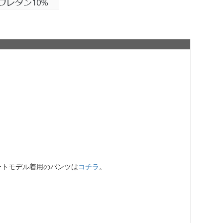
ートモデル着用のパンツは
コチラ
。