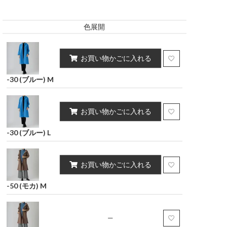
キング
インテリア雑貨
ポーチ・小物
ポリウレタン2%）
ポリウレタン2%）
色展開
スカート
お買い物かごに入れる
-30 (ブルー) M
お買い物かごに入れる
-30 (ブルー) L
お買い物かごに入れる
-50 (モカ) M
—