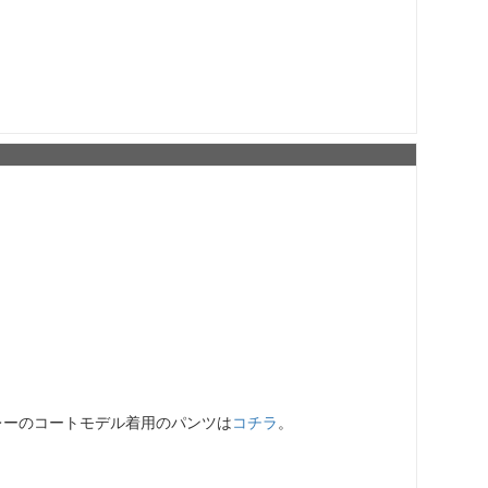
レーのコートモデル着用のパンツは
コチラ
。