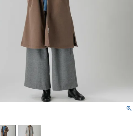
トートバッグ
ネックレス
ソックス・タイツ・ストッ
ショルダーバッグ
ナイロン16%、
ポリウレタン4%）
かぐらやバッグ一覧
雑貨一覧
インナー
パンツ
かぐらやウェア一覧
かぐらやロール一覧