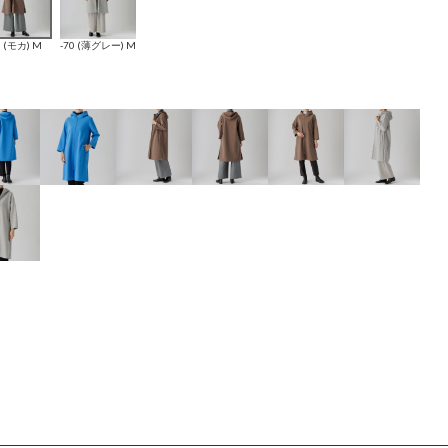
0 (モカ) M
-70 (薄グレー) M