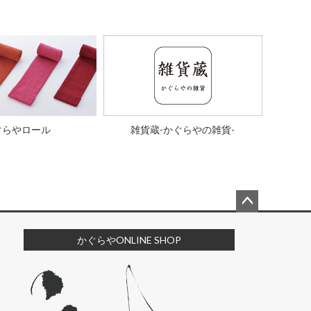
ぐらやロール
雑貨蔵-かぐらやの雑貨-
ペー
ジト
かぐらやONLINE SHOP
ップ
へ