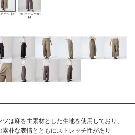
 (カーキ) M
-75 (チャコール)
M
ンツは麻を主素材とした生地を使用しており、
の素朴な表情とともにストレッチ性があり