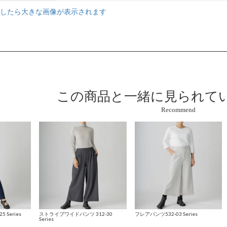
したら大きな画像が表示されます
この商品と
一緒に見られて
Recommend
Series
ストライプワイドパンツ 312-30
フレアパンツ532-03 Series
Series