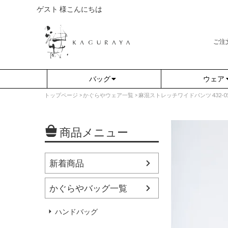
ゲスト 様こんにちは
ご注
バッグ
ウェア
トップページ
かぐらやウェア一覧
麻混ストレッチワイドパンツ 432-01 S
商品メニュー
新着商品
かぐらやバッグ一覧
さらり（無地）
アウター
さらり（ボーダー）
プルオーバー
ハンドバッグ
（綿80%、ポリエステル15%、
（綿80%、ポリエステル15%、
ポリウレタン5%）
ポリウレタン5%）