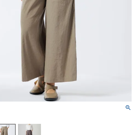
トートバッグ
ネックレス
ソックス・タイツ・ストッ
ショルダーバッグ
ナイロン16%、
ポリウレタン4%）
かぐらやバッグ一覧
雑貨一覧
インナー
パンツ
かぐらやウェア一覧
かぐらやロール一覧