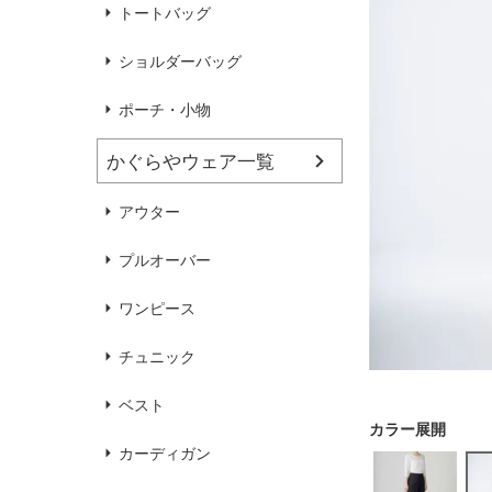
ハンドバッグ
靴
トートバッグ
ショルダーバッグ
ブラウス
カラーブラウス
ポーチ・小物
かぐらやウェア一覧
麻
（無地）
麻プラス
（ボーダー）
（綿56％、ポリエステル：18％、
（綿56%、ポリエステル18%、
アウター
麻12%、
ラミー12%、
麻12%、
ラミー12%、
ポリウレタン2%）
ポリウレタン2%）
プルオーバー
ワンピース
チュニック
ベスト
カーディガン