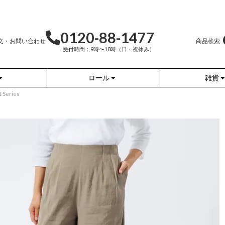
0120-88-1477
文・お問い合わせ
商品検索
受付時間：9時〜18時（日・祝休み）
ロール
雑貨
eries
かぐらやバッグ
かぐらやウェア
かぐらやロール
雑貨
ふんわりあたたか
ワンピース
（無地）
ふんわりあたたか
チュニック
（ボーダー）
（綿56%、アクリル24%、
ナイロン16%、
ポリウレタン4%）
（綿56%、アクリル24%、