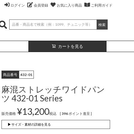
ログイン
会員登録
お気に入り商品
ご利用ガイド
検索
カートを見る
商品番号
432-01
麻混ストレッチワイドパン
ツ 432-01 Series
¥
13,200
販売価格
税込
[
396
ポイント進呈 ]
絹
ベスト
（無地）
絹プラス
カーディガン
（ボーダー）
▶ サイズ・素材の詳細を見る
（レーヨン76％、
（レーヨン76%、
ポリエステル18％、
シルク4％、
ポリエステル18%、
シルク4%