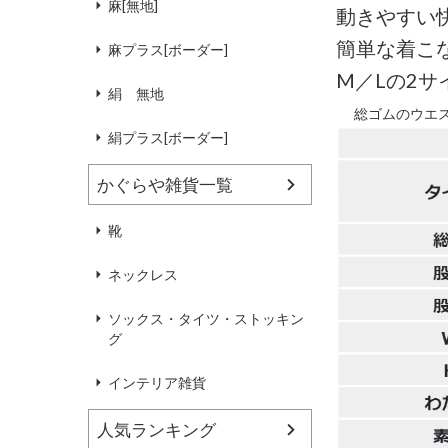
麻[無地]
動きやすい
簡単な着こ
麻プラス[ボーダー]
M／Lの2
絹 無地
総ゴムのウエ
絹プラス[ボーダー]
かぐらや雑貨一覧
靴
ネックレス
ソックス・タイツ・ストッキン
グ
インテリア雑貨
人気ランキング