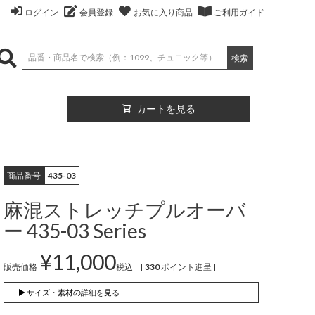
ログイン
会員登録
お気に入り商品
ご利用ガイド
検索
カートを見る
商品番号
435-03
麻混ストレッチプルオーバ
ー 435-03 Series
¥
11,000
販売価格
税込
[
330
ポイント進呈 ]
絹
ベスト
（無地）
絹プラス
カーディガン
（ボーダー）
▶ サイズ・素材の詳細を見る
（レーヨン76％、
（レーヨン76%、
ポリエステル18％、
シルク4％、
ポリエステル18%、
シルク4%