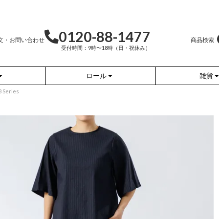
0120-88-1477
文・お問い合わせ
商品検索
受付時間：9時〜18時（日・祝休み）
ロール
雑貨
eries
かぐらやバッグ
かぐらやウェア
かぐらやロール
雑貨
ふんわりあたたか
ワンピース
（無地）
ふんわりあたたか
チュニック
（ボーダー）
（綿56%、アクリル24%、
ナイロン16%、
ポリウレタン4%）
（綿56%、アクリル24%、