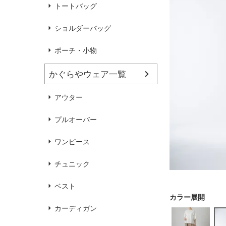
ハンドバッグ
靴
トートバッグ
ショルダーバッグ
ブラウス
カラーブラウス
ポーチ・小物
かぐらやウェア一覧
麻
（無地）
麻プラス
（ボーダー）
（綿56％、ポリエステル：18％、
（綿56%、ポリエステル18%、
アウター
麻12%、
ラミー12%、
麻12%、
ラミー12%、
ポリウレタン2%）
ポリウレタン2%）
プルオーバー
ワンピース
チュニック
ベスト
カーディガン