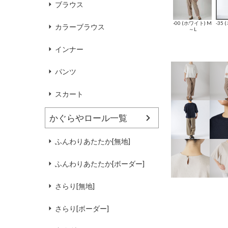
ブラウス
-00 (ホワイト) M
-35
カラーブラウス
～L
インナー
パンツ
スカート
かぐらやロール一覧
ふんわりあたたか[無地]
ふんわりあたたか[ボーダー]
さらり[無地]
さらり[ボーダー]