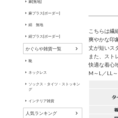
麻[無地]
麻プラス[ボーダー]
絹 無地
こちらは繊
絹プラス[ボーダー]
爽やかな印
丈が短いス
かぐらや雑貨一覧
また、スト
靴
快適な着心
M～L／LL
ネックレス
ソックス・タイツ・ストッキン
グ
インテリア雑貨
人気ランキング