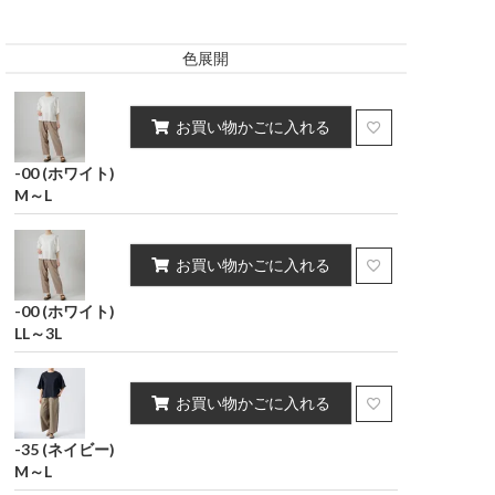
キング
インテリア雑貨
ポーチ・小物
ポリウレタン2%）
ポリウレタン2%）
色展開
スカート
お買い物かごに入れる
-00 (ホワイト)
M～L
お買い物かごに入れる
-00 (ホワイト)
LL～3L
お買い物かごに入れる
-35 (ネイビー)
M～L