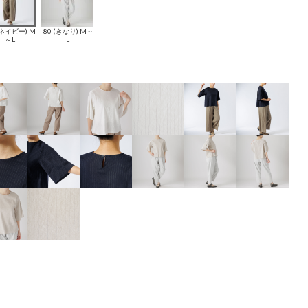
 (ネイビー) M
-80 (きなり) M～
～L
L