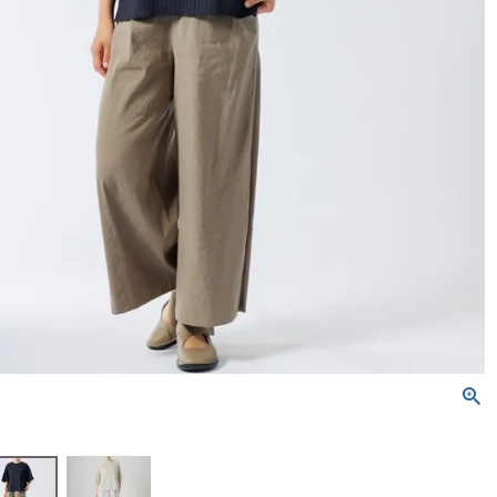
トートバッグ
ネックレス
ソックス・タイツ・ストッ
ショルダーバッグ
ナイロン16%、
ポリウレタン4%）
かぐらやバッグ一覧
雑貨一覧
インナー
パンツ
かぐらやウェア一覧
かぐらやロール一覧