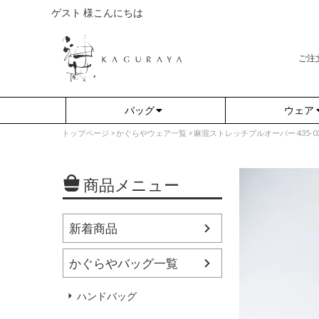
ゲスト 様こんにちは
ご注
バッグ
ウェア
トップページ
かぐらやウェア一覧
麻混ストレッチプルオーバー 435-03 S
商品メニュー
新着商品
かぐらやバッグ一覧
さらり（無地）
アウター
さらり（ボーダー）
プルオーバー
ハンドバッグ
（綿80%、ポリエステル15%、
（綿80%、ポリエステル15%、
ポリウレタン5%）
ポリウレタン5%）