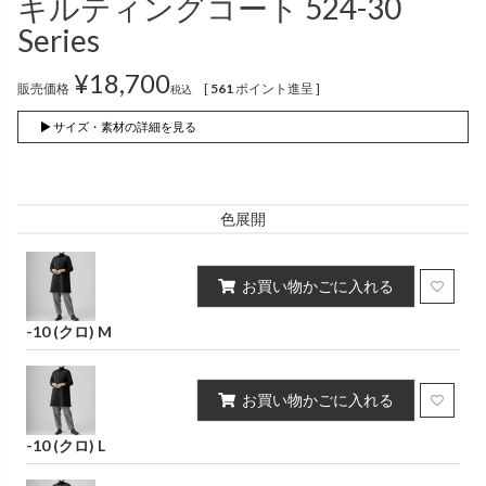
キルティングコート 524-30
インナー
パンツ
（綿56％、ポリエステル：18％、
（綿56%、ポリエステル18%、
Series
麻12%、
ラミー12%、
麻12%、
ラミー12%、
ポリウレタン2%）
ポリウレタン2%）
¥
18,700
販売価格
[
561
ポイント進呈 ]
税込
かぐらやロール一覧
▶ サイズ・素材の詳細を見る
スカート
色展開
かぐらやウェア一覧
お買い物かごに入れる
-10 (クロ) M
お買い物かごに入れる
-10 (クロ) L