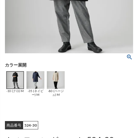
ング
ふんわりあたたか
（無地）
ふんわりあたたか
かぐらやバッグ一覧
（ボーダー）
（綿56%、アクリル24%、
雑貨一覧
ナイロン16%、
ポリウレタン4%）
（綿56%、アクリル24%、
ナイロン16%、
ポリウレタン4%）
ベスト
カーディガン
絹
（無地）
絹プラス
（ボーダー）
（レーヨン76％、
ポリエステル18％、
（レーヨン76%、
ポリエステル18%、
シルク4％、
ポリウレタン2%）
シルク4%
ポリウレタン2%）
-10 (クロ) M
-35 (ネイビ
-80 (ベージ
ブラウス
カラーブラウス
ー) M
ュ) M
商品番号
524-30
麻
（無地）
麻プラス
（ボーダー）