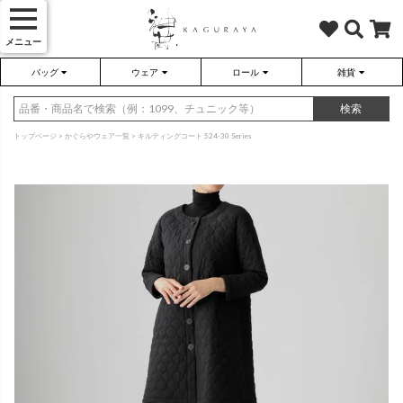
メニュー
バッグ
ウェア
ロール
雑貨
かぐらやバッグ
かぐらやウェア
かぐらやロール
雑貨
検索
トップページ
かぐらやウェア一覧
キルティングコート 524-30 Series
さらり（無地）
ハンドバッグ
アウター
靴
さらり（ボーダー）
トートバッグ
プルオーバー
ネックレス
（綿80%、ポリエステル15%、
（綿80%、ポリエステル15%、
ポリウレタン5%）
ポリウレタン5%）
ソックス・タイツ・ストッキ
ショルダーバッグ
ワンピース
インテリア雑貨
ポーチ・小物
チュニック