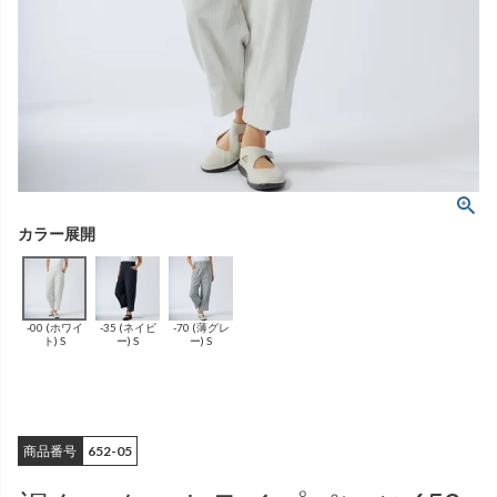
ング
ふんわりあたたか
（無地）
ふんわりあたたか
かぐらやバッグ一覧
（ボーダー）
（綿56%、アクリル24%、
雑貨一覧
ナイロン16%、
ポリウレタン4%）
（綿56%、アクリル24%、
ナイロン16%、
ポリウレタン4%）
ベスト
カーディガン
絹
（無地）
絹プラス
（ボーダー）
（レーヨン76％、
ポリエステル18％、
（レーヨン76%、
ポリエステル18%、
シルク4％、
ポリウレタン2%）
シルク4%
ポリウレタン2%）
-00 (ホワイ
-35 (ネイビ
-70 (薄グレ
ブラウス
カラーブラウス
ト) S
ー) S
ー) S
商品番号
652-05
麻
（無地）
麻プラス
（ボーダー）