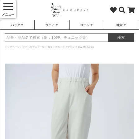
メニュー
バッグ
ウェア
ロール
雑貨
かぐらやバッグ
かぐらやウェア
かぐらやロール
雑貨
検索
トップページ
かぐらやウェア一覧
裾タックストライプパンツ 652-05 Series
さらり（無地）
ハンドバッグ
アウター
靴
さらり（ボーダー）
トートバッグ
プルオーバー
ネックレス
（綿80%、ポリエステル15%、
（綿80%、ポリエステル15%、
ポリウレタン5%）
ポリウレタン5%）
ソックス・タイツ・ストッキ
ショルダーバッグ
ワンピース
インテリア雑貨
ポーチ・小物
チュニック