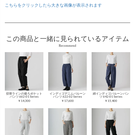
こちらをクリックしたら大きな画像が表示されます
この商品と
一緒に見られているアイテム
Recommend
切替ラインの後ろポケット
インディゴデニムバルーン
綿インディゴバルーンパン
パンツ 662-01 Series
パンツ 622-02 Series
ツ 642-01 Series
￥14,300
￥17,600
￥15,400