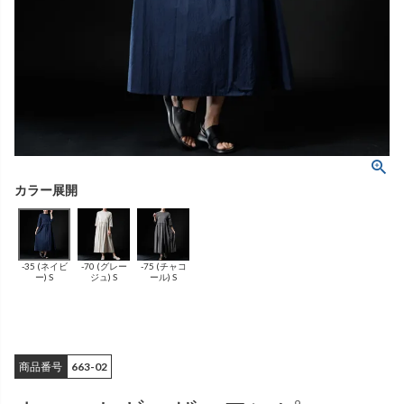
ング
ふんわりあたたか
（無地）
ふんわりあたたか
かぐらやバッグ一覧
（ボーダー）
（綿56%、アクリル24%、
雑貨一覧
ナイロン16%、
ポリウレタン4%）
（綿56%、アクリル24%、
ナイロン16%、
ポリウレタン4%）
ベスト
カーディガン
絹
（無地）
絹プラス
（ボーダー）
（レーヨン76％、
ポリエステル18％、
（レーヨン76%、
ポリエステル18%、
シルク4％、
ポリウレタン2%）
シルク4%
ポリウレタン2%）
-35 (ネイビ
-70 (グレー
-75 (チャコ
ブラウス
カラーブラウス
ー) S
ジュ) S
ール) S
商品番号
663-02
麻
（無地）
麻プラス
（ボーダー）