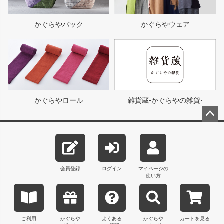
かぐらやバック
かぐらやウェア
かぐらやロール
雑貨蔵-かぐらやの雑貨-
ペー
ジト
ップ
へ
会員登録
ログイン
マイページの
使い方
ご利用
かぐらや
よくある
かぐらや
カートを見る