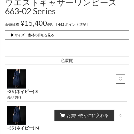
ウエストギャザーワンピース
インナー
パンツ
（綿56％、ポリエステル：18％、
（綿56%、ポリエステル18%、
663-02 Series
麻12%、
ラミー12%、
麻12%、
ラミー12%、
ポリウレタン2%）
ポリウレタン2%）
¥
15,400
販売価格
[
462
ポイント進呈 ]
税込
かぐらやロール一覧
▶ サイズ・素材の詳細を見る
スカート
色展開
かぐらやウェア一覧
—
-35 (ネイビー) S
売り切れ
お買い物かごに入れる
-35 (ネイビー) M