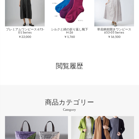
プレミアムワンピース 673-
シルクと綿の折り返し靴下
草花柄前開きワンピース
01 Series
H-26
653-05 Series
￥22,000
￥1,760
￥16,500
閲覧履歴
商品カテゴリー
Category