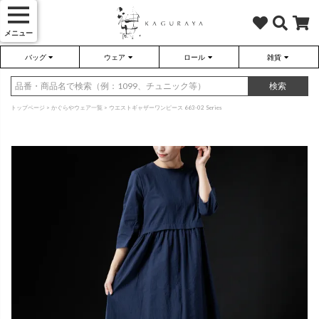
メニュー
バッグ
ウェア
ロール
雑貨
かぐらやバッグ
かぐらやウェア
かぐらやロール
雑貨
検索
トップページ
かぐらやウェア一覧
ウエストギャザーワンピース 663-02 Series
さらり（無地）
ハンドバッグ
アウター
靴
さらり（ボーダー）
トートバッグ
プルオーバー
ネックレス
（綿80%、ポリエステル15%、
（綿80%、ポリエステル15%、
ポリウレタン5%）
ポリウレタン5%）
ソックス・タイツ・ストッキ
ショルダーバッグ
ワンピース
インテリア雑貨
ポーチ・小物
チュニック