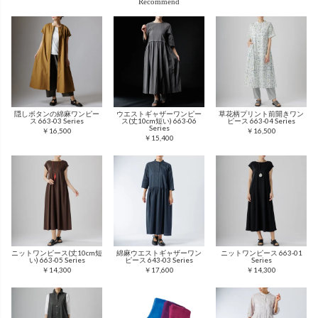
Recommend
隠しボタンの綿麻ワンピー
ウエストギャザーワンピー
草花柄プリント前開きワン
ス 663-03 Series
ス(丈10cm短い) 663-06
ピース 663-04 Series
Series
￥16,500
￥16,500
￥15,400
ニットワンピース(丈10cm短
綿麻ウエストギャザーワン
ニットワンピース 663-01
い) 663-05 Series
ピース 643-03 Series
Series
￥14,300
￥17,600
￥14,300