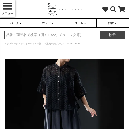
メニュー
バッグ
ウェア
ロール
雑貨
かぐらやバッグ
かぐらやウェア
かぐらやロール
雑貨
検索
トップページ
かぐらやウェア一覧
水玉柄刺繍ブラウス 664-03 Series
さらり（無地）
ハンドバッグ
アウター
靴
さらり（ボーダー）
トートバッグ
プルオーバー
ネックレス
（綿80%、ポリエステル15%、
（綿80%、ポリエステル15%、
ポリウレタン5%）
ポリウレタン5%）
ソックス・タイツ・ストッキ
ショルダーバッグ
ワンピース
インテリア雑貨
ポーチ・小物
チュニック