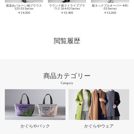
後染めバルーン袖ブラウス
ラウンド裾ストライプブラ
裾タックプルオーバー 445-
125-53 Series
ウス 564-03 Series
03 Series
￥14,300
￥15,400
￥11,000
閲覧履歴
商品カテゴリー
Category
かぐらやバック
かぐらやウェア