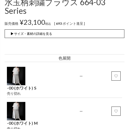
水玉柄刺繍ブラウス 664-03
インナー
パンツ
（綿56％、ポリエステル：18％、
（綿56%、ポリエステル18%、
Series
麻12%、
ラミー12%、
麻12%、
ラミー12%、
ポリウレタン2%）
ポリウレタン2%）
¥
23,100
販売価格
[
693
ポイント進呈 ]
税込
かぐらやロール一覧
▶ サイズ・素材の詳細を見る
スカート
色展開
かぐらやウェア一覧
—
-00 (ホワイト) S
売り切れ
—
-00 (ホワイト) M
売り切れ