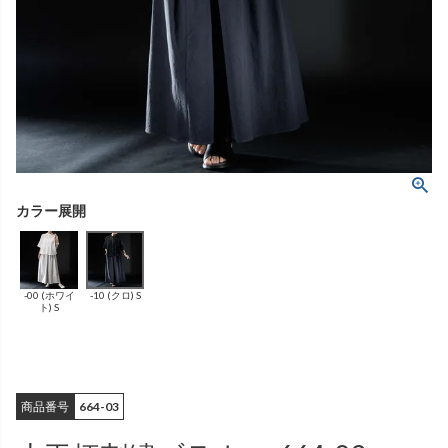
ング
ふんわりあたたか
（無地）
ふんわりあたたか
かぐらやバッグ一覧
（ボーダー）
（綿56%、アクリル24%、
雑貨一覧
ナイロン16%、
ポリウレタン4%）
（綿56%、アクリル24%、
ナイロン16%、
ポリウレタン4%）
ベスト
カーディガン
絹
（無地）
絹プラス
（ボーダー）
（レーヨン76％、
ポリエステル18％、
（レーヨン76%、
ポリエステル18%、
シルク4％、
ポリウレタン2%）
シルク4%
ポリウレタン2%）
-00 (ホワイ
-10 (クロ) S
ブラウス
カラーブラウス
ト) S
商品番号
664-03
麻
（無地）
麻プラス
（ボーダー）