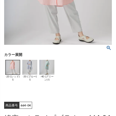
ング
ふんわりあたたか
（無地）
ふんわりあたたか
かぐらやバッグ一覧
（ボーダー）
（綿56%、アクリル24%、
雑貨一覧
ナイロン16%、
ポリウレタン4%）
（綿56%、アクリル24%、
ナイロン16%、
ポリウレタン4%）
ベスト
カーディガン
絹
（無地）
絹プラス
（ボーダー）
（レーヨン76％、
ポリエステル18％、
（レーヨン76%、
ポリエステル18%、
シルク4％、
ポリウレタン2%）
シルク4%
ポリウレタン2%）
-20 (レッド)
-30 (ブルー)
-40 (グリー
ブラウス
カラーブラウス
S
S
ン) S
商品番号
664-04
麻
（無地）
麻プラス
（ボーダー）