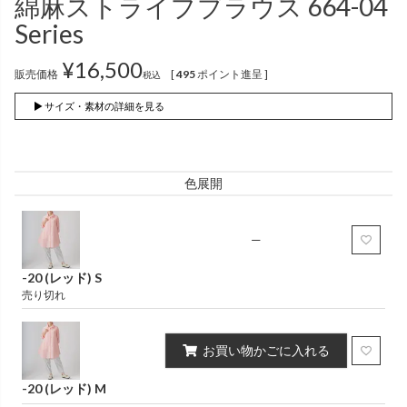
綿麻ストライプブラウス 664-04
インナー
パンツ
（綿56％、ポリエステル：18％、
（綿56%、ポリエステル18%、
Series
麻12%、
ラミー12%、
麻12%、
ラミー12%、
ポリウレタン2%）
ポリウレタン2%）
¥
16,500
販売価格
[
495
ポイント進呈 ]
税込
かぐらやロール一覧
▶ サイズ・素材の詳細を見る
スカート
色展開
かぐらやウェア一覧
—
-20 (レッド) S
売り切れ
お買い物かごに入れる
-20 (レッド) M