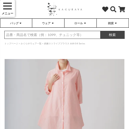
メニュー
バッグ
ウェア
ロール
雑貨
かぐらやバッグ
かぐらやウェア
かぐらやロール
雑貨
検索
トップページ
かぐらやウェア一覧
綿麻ストライプブラウス 664-04 Series
さらり（無地）
ハンドバッグ
アウター
靴
さらり（ボーダー）
トートバッグ
プルオーバー
ネックレス
（綿80%、ポリエステル15%、
（綿80%、ポリエステル15%、
ポリウレタン5%）
ポリウレタン5%）
ソックス・タイツ・ストッキ
ショルダーバッグ
ワンピース
インテリア雑貨
ポーチ・小物
チュニック