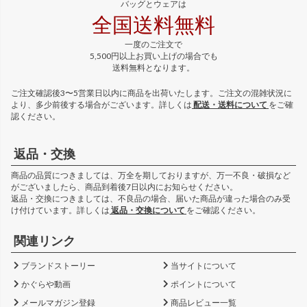
バッグとウェアは
全国送料無料
一度のご注文で
5,500円以上お買い上げの場合でも
送料無料となります。
ご注文確認後3〜5営業日以内に商品を出荷いたします。ご注文の混雑状況に
より、多少前後する場合がございます。詳しくは
配送・送料について
をご確
認ください。
返品・交換
商品の品質につきましては、万全を期しておりますが、万一不良・破損など
がございましたら、商品到着後7日以内にお知らせください。
返品・交換につきましては、不良品の場合、届いた商品が違った場合のみ受
け付けています。詳しくは
返品・交換について
をご確認ください。
関連リンク
ブランドストーリー
当サイトについて
かぐらや動画
ポイントについて
メールマガジン登録
商品レビュー一覧