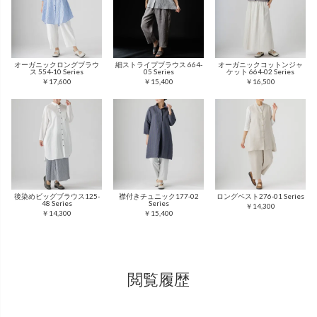
オーガニックロングブラウ
細ストライプブラウス 664-
オーガニックコットンジャ
ス 554-10 Series
05 Series
ケット 664-02 Series
￥17,600
￥15,400
￥16,500
後染めビッグブラウス125-
襟付きチュニック177-02
ロングベスト276-01 Series
48 Series
Series
￥14,300
￥14,300
￥15,400
閲覧履歴