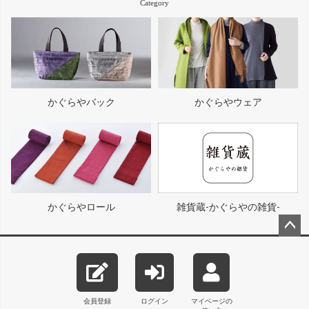
Category
かぐらやバック
かぐらやウェア
かぐらやロール
雑貨蔵-かぐらやの雑貨-
ペー
ジト
ップ
へ
会員登録
ログイン
マイページの