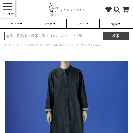
メニュー
バッグ
ウェア
ロール
雑貨
かぐらやバッグ
かぐらやウェア
かぐらやロール
雑貨
検索
トップページ
かぐらやウェア一覧
ソフトデニムスタンドカラーブラウス394-05 Series
さらり（無地）
ハンドバッグ
アウター
靴
さらり（ボーダー）
トートバッグ
プルオーバー
ネックレス
（綿80%、ポリエステル15%、
（綿80%、ポリエステル15%、
ポリウレタン5%）
ポリウレタン5%）
ソックス・タイツ・ストッキ
ショルダーバッグ
ワンピース
インテリア雑貨
ポーチ・小物
チュニック