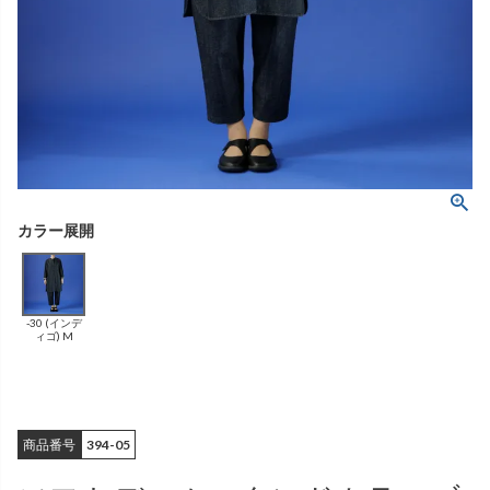
ング
ふんわりあたたか
（無地）
ふんわりあたたか
かぐらやバッグ一覧
（ボーダー）
（綿56%、アクリル24%、
雑貨一覧
ナイロン16%、
ポリウレタン4%）
（綿56%、アクリル24%、
ナイロン16%、
ポリウレタン4%）
ベスト
カーディガン
絹
（無地）
絹プラス
（ボーダー）
（レーヨン76％、
ポリエステル18％、
（レーヨン76%、
ポリエステル18%、
シルク4％、
ポリウレタン2%）
シルク4%
ポリウレタン2%）
-30 (インデ
ブラウス
カラーブラウス
ィゴ) M
商品番号
394-05
麻
（無地）
麻プラス
（ボーダー）