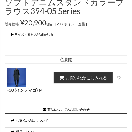
ソフトデニムスタンドカラーブ
インナー
パンツ
（綿56％、ポリエステル：18％、
（綿56%、ポリエステル18%、
ラウス394-05 Series
麻12%、
ラミー12%、
麻12%、
ラミー12%、
ポリウレタン2%）
ポリウレタン2%）
¥
20,900
販売価格
[
627
ポイント進呈 ]
税込
かぐらやロール一覧
▶ サイズ・素材の詳細を見る
スカート
色展開
かぐらやウェア一覧
お買い物かごに入れる
-30 (インディゴ) M
商品についてのお問い合わせ
お支払い方法について
返品について