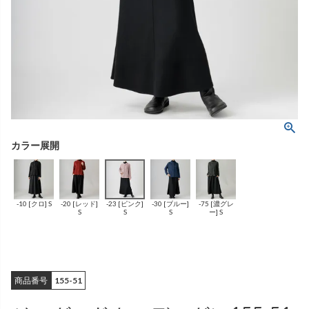
ング
ふんわりあたたか
（無地）
ふんわりあたたか
かぐらやバッグ一覧
（ボーダー）
（綿56%、アクリル24%、
雑貨一覧
ナイロン16%、
ポリウレタン4%）
（綿56%、アクリル24%、
ナイロン16%、
ポリウレタン4%）
ベスト
カーディガン
絹
（無地）
絹プラス
（ボーダー）
（レーヨン76％、
ポリエステル18％、
（レーヨン76%、
ポリエステル18%、
シルク4％、
ポリウレタン2%）
シルク4%
ポリウレタン2%）
-10 [クロ] S
-20 [レッド]
-23 [ピンク]
-30 [ブルー]
-75 [濃グレ
ブラウス
カラーブラウス
S
S
S
ー] S
商品番号
155-51
麻
（無地）
麻プラス
（ボーダー）