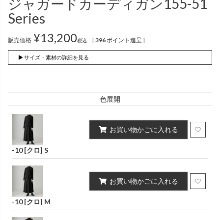
ジャガードカーディガン155-51
インナー
パンツ
（綿56％、ポリエステル：18％、
（綿56%、ポリエステル18%、
Series
麻12%、
ラミー12%、
麻12%、
ラミー12%、
ポリウレタン2%）
ポリウレタン2%）
¥
13,200
販売価格
[
396
ポイント進呈 ]
税込
かぐらやロール一覧
▶ サイズ・素材の詳細を見る
スカート
色展開
かぐらやウェア一覧
お買い物かごに入れる
-10 [クロ] S
お買い物かごに入れる
-10 [クロ] M