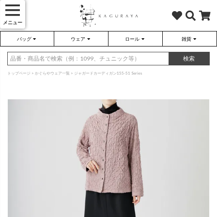
メニュー
バッグ
ウェア
ロール
雑貨
かぐらやバッグ
かぐらやウェア
かぐらやロール
雑貨
検索
トップページ
かぐらやウェア一覧
ジャガードカーディガン155-51 Series
さらり（無地）
ハンドバッグ
アウター
靴
さらり（ボーダー）
トートバッグ
プルオーバー
ネックレス
（綿80%、ポリエステル15%、
（綿80%、ポリエステル15%、
ポリウレタン5%）
ポリウレタン5%）
ソックス・タイツ・ストッキ
ショルダーバッグ
ワンピース
インテリア雑貨
ポーチ・小物
チュニック