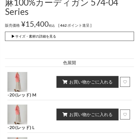
麻100%カーディガン 574-04
インナー
パンツ
（綿56％、ポリエステル：18％、
（綿56%、ポリエステル18%、
Series
麻12%、
ラミー12%、
麻12%、
ラミー12%、
ポリウレタン2%）
ポリウレタン2%）
¥
15,400
販売価格
[
462
ポイント進呈 ]
税込
かぐらやロール一覧
▶ サイズ・素材の詳細を見る
スカート
色展開
かぐらやウェア一覧
お買い物かごに入れる
-20 (レッド) M
お買い物かごに入れる
-20 (レッド) L