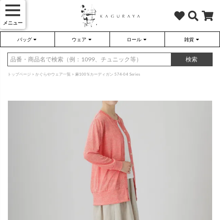
メニュー
バッグ
ウェア
ロール
雑貨
かぐらやバッグ
かぐらやウェア
かぐらやロール
雑貨
検索
トップページ
かぐらやウェア一覧
麻100%カーディガン 574-04 Series
さらり（無地）
ハンドバッグ
アウター
靴
さらり（ボーダー）
トートバッグ
プルオーバー
ネックレス
（綿80%、ポリエステル15%、
（綿80%、ポリエステル15%、
ポリウレタン5%）
ポリウレタン5%）
ソックス・タイツ・ストッキ
ショルダーバッグ
ワンピース
インテリア雑貨
ポーチ・小物
チュニック