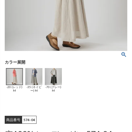
ング
ふんわりあたたか
（無地）
ふんわりあたたか
かぐらやバッグ一覧
（ボーダー）
（綿56%、アクリル24%、
雑貨一覧
ナイロン16%、
ポリウレタン4%）
（綿56%、アクリル24%、
ナイロン16%、
ポリウレタン4%）
ベスト
カーディガン
絹
（無地）
絹プラス
（ボーダー）
（レーヨン76％、
ポリエステル18％、
（レーヨン76%、
ポリエステル18%、
シルク4％、
ポリウレタン2%）
シルク4%
ポリウレタン2%）
-20 (レッド)
-35 (ネイビ
-70 (グレー)
ブラウス
カラーブラウス
M
ー) M
M
商品番号
574-04
麻
（無地）
麻プラス
（ボーダー）