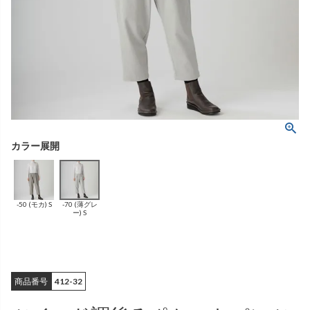
ング
ふんわりあたたか
（無地）
ふんわりあたたか
かぐらやバッグ一覧
（ボーダー）
（綿56%、アクリル24%、
雑貨一覧
ナイロン16%、
ポリウレタン4%）
（綿56%、アクリル24%、
ナイロン16%、
ポリウレタン4%）
ベスト
カーディガン
絹
（無地）
絹プラス
（ボーダー）
（レーヨン76％、
ポリエステル18％、
（レーヨン76%、
ポリエステル18%、
シルク4％、
ポリウレタン2%）
シルク4%
ポリウレタン2%）
-50 (モカ) S
-70 (薄グレ
ブラウス
カラーブラウス
ー) S
商品番号
412-32
麻
（無地）
麻プラス
（ボーダー）