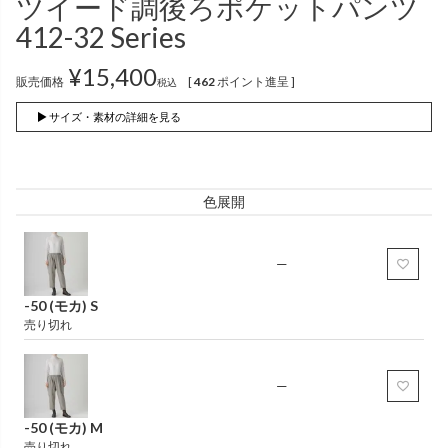
ツイード調後ろポケットパンツ
インナー
パンツ
（綿56％、ポリエステル：18％、
（綿56%、ポリエステル18%、
412-32 Series
麻12%、
ラミー12%、
麻12%、
ラミー12%、
ポリウレタン2%）
ポリウレタン2%）
¥
15,400
販売価格
[
462
ポイント進呈 ]
税込
かぐらやロール一覧
▶ サイズ・素材の詳細を見る
スカート
色展開
かぐらやウェア一覧
—
-50 (モカ) S
売り切れ
—
-50 (モカ) M
売り切れ