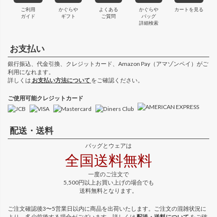
ご利用
かぐらや
よくある
かぐらや
カートを見る
ガイド
ギフト
ご質問
バッグ
詳細検索
お支払い
銀行振込、代金引換、クレジットカード、Amazon Pay（アマゾンペイ）がご
利用になれます。
詳しくは
お支払い方法について
をご確認ください。
ご使用可能クレジットカード
配送・送料
バッグとウェアは
全国送料無料
一度のご注文で
5,500円以上お買い上げの場合でも
送料無料となります。
ご注文確認後3〜5営業日以内に商品を出荷いたします。ご注文の混雑状況に
より、多少前後する場合がございます。詳しくは
配送・送料について
をご確