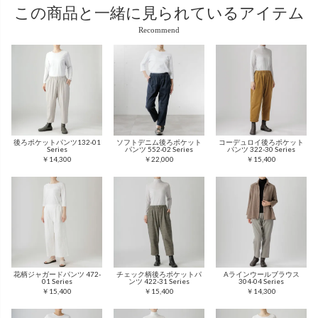
この商品と
一緒に見られているアイテム
Recommend
後ろポケットパンツ132-01
ソフトデニム後ろポケット
コーデュロイ後ろポケット
Series
パンツ 552-02 Series
パンツ 322-30 Series
￥14,300
￥22,000
￥15,400
花柄ジャガードパンツ 472-
チェック柄後ろポケットパ
Aラインウールブラウス
01 Series
ンツ 422-31 Series
304-04 Series
￥15,400
￥15,400
￥14,300