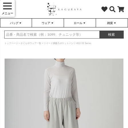
メニュー
バッグ
ウェア
ロール
雑貨
かぐらやバッグ
かぐらやウェア
かぐらやロール
雑貨
検索
トップページ
かぐらやウェア一覧
ツイード調後ろポケットパンツ 412-32 Series
さらり（無地）
ハンドバッグ
アウター
靴
さらり（ボーダー）
トートバッグ
プルオーバー
ネックレス
（綿80%、ポリエステル15%、
（綿80%、ポリエステル15%、
ポリウレタン5%）
ポリウレタン5%）
ソックス・タイツ・ストッキ
ショルダーバッグ
ワンピース
インテリア雑貨
ポーチ・小物
チュニック