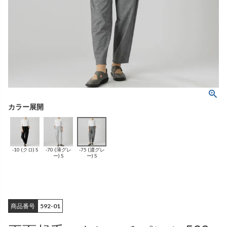
ング
ふんわりあたたか
（無地）
ふんわりあたたか
かぐらやバッグ一覧
（ボーダー）
（綿56%、アクリル24%、
雑貨一覧
ナイロン16%、
ポリウレタン4%）
（綿56%、アクリル24%、
ナイロン16%、
ポリウレタン4%）
ベスト
カーディガン
絹
（無地）
絹プラス
（ボーダー）
（レーヨン76％、
ポリエステル18％、
（レーヨン76%、
ポリエステル18%、
シルク4％、
ポリウレタン2%）
シルク4%
ポリウレタン2%）
-10 (クロ) S
-70 (薄グレ
-75 (濃グレ
ブラウス
カラーブラウス
ー) S
ー) S
商品番号
592-01
麻
（無地）
麻プラス
（ボーダー）