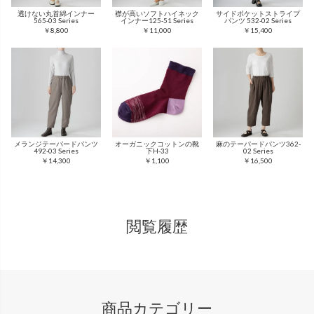
透けない丸首綿インナー
襟が高いソフトハイネック
サイドポケットストライプ
565-03 Series
インナー125-51 Series
パンツ 532-02 Series
￥8,800
￥11,000
￥15,400
メランジテーパードパンツ
オーガニックコットンの靴
麻のテーパードパンツ362-
492-03 Series
下H-33
02 Series
￥14,300
￥1,100
￥16,500
閲覧履歴
商品カテゴリー