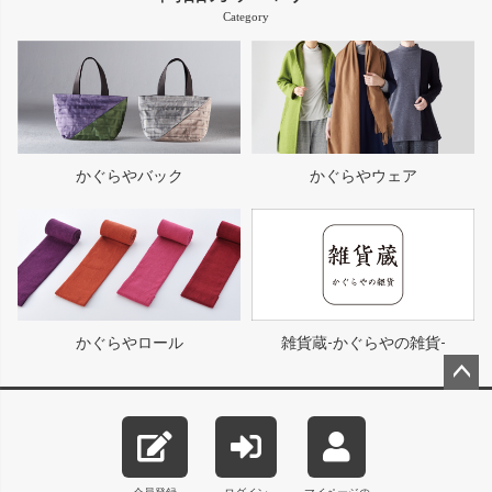
Category
かぐらやバック
かぐらやウェア
かぐらやロール
雑貨蔵-かぐらやの雑貨-
ペー
ジト
ップ
へ
会員登録
ログイン
マイページの