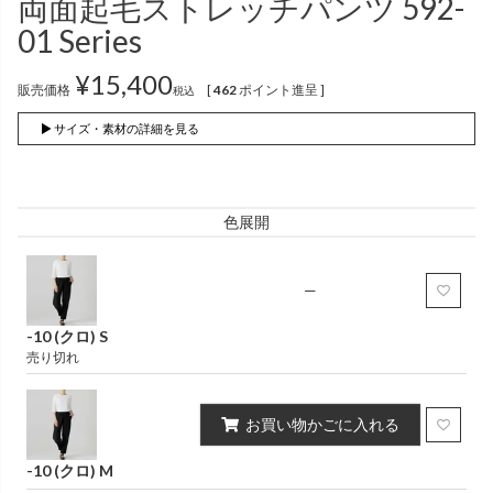
両面起毛ストレッチパンツ 592-
インナー
パンツ
（綿56％、ポリエステル：18％、
（綿56%、ポリエステル18%、
01 Series
麻12%、
ラミー12%、
麻12%、
ラミー12%、
ポリウレタン2%）
ポリウレタン2%）
¥
15,400
販売価格
[
462
ポイント進呈 ]
税込
かぐらやロール一覧
▶ サイズ・素材の詳細を見る
スカート
色展開
かぐらやウェア一覧
—
-10 (クロ) S
売り切れ
お買い物かごに入れる
-10 (クロ) M