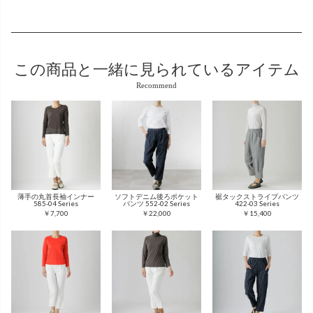
この商品と
一緒に見られているアイテム
Recommend
薄手の丸首長袖インナー
ソフトデニム後ろポケット
裾タックストライプパンツ
585-04 Series
パンツ 552-02 Series
422-03 Series
￥7,700
￥22,000
￥15,400