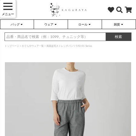
メニュー
バッグ
ウェア
ロール
雑貨
かぐらやバッグ
かぐらやウェア
かぐらやロール
雑貨
検索
トップページ
かぐらやウェア一覧
両面起毛ストレッチパンツ 592-01 Series
さらり（無地）
ハンドバッグ
アウター
靴
さらり（ボーダー）
トートバッグ
プルオーバー
ネックレス
（綿80%、ポリエステル15%、
（綿80%、ポリエステル15%、
ポリウレタン5%）
ポリウレタン5%）
ソックス・タイツ・ストッキ
ショルダーバッグ
ワンピース
インテリア雑貨
ポーチ・小物
チュニック