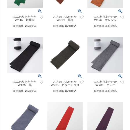
ング
ふんわりあたたか
（無地）
ふんわりあたたか
かぐらやバッグ一覧
（ボーダー）
（綿56%、アクリル24%、
ふんわりあたたか
ふんわりあたたか
ふんわりあたたか
雑貨一覧
W416 針葉樹
W214 栗梅
W128 オレンジ
ナイロン16%、
ポリウレタン4%）
（綿56%、アクリル24%、
税込
税込
税込
販売価格
¥
880
販売価格
¥
880
販売価格
¥
880
ナイロン16%、
ポリウレタン4%）
ベスト
カーディガン
絹
（無地）
絹プラス
（ボーダー）
（レーヨン76％、
ポリエステル18％、
（レーヨン76%、
ポリエステル18%、
ふんわりあたたか
ふんわりあたたか
ふんわりあたたか
シルク4％、
ポリウレタン2%）
シルク4%
ポリウレタン2%）
W126 黒
W221 ビターチョコ
W901 グレー
ブラウス
カラーブラウス
税込
税込
税込
販売価格
¥
880
販売価格
¥
880
販売価格
¥
880
麻
（無地）
麻プラス
（ボーダー）