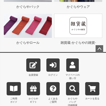
かぐらやバック
かぐらやウェア
かぐらやロール
雑貨蔵-かぐらやの雑貨-
ペー
ジト
ップ
へ
会員登録
ログイン
マイページの
使い方
ご利用
かぐらや
よくある
かぐらや
カートを見る
ガイド
ギフト
ご質問
バッグ
詳細検索