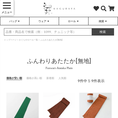
メニュー
バッグ
ウェア
ロール
雑貨
かぐらやバッグ
かぐらやウェア
かぐらやロール
雑貨
検索
トップページ
かぐらやロール一覧
ふんわりあたたか[無地]
ふんわりあたたか[無地]
さらり（無地）
ハンドバッグ
アウター
靴
さらり（ボーダー）
トートバッグ
プルオーバー
ネックレス
価格が安い順
価格が高い順
新着順
人気順
（綿80%、ポリエステル15%、
（綿80%、ポリエステル15%、
9
件中
1
-
9
件表示
ポリウレタン5%）
ポリウレタン5%）
ソックス・タイツ・ストッキ
ショルダーバッグ
ワンピース
インテリア雑貨
ポーチ・小物
チュニック