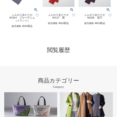
インナー
パンツ
（綿56％、ポリエステル：18％、
（綿56%、ポリエステル18%、
麻12%、
ラミー12%、
麻12%、
ラミー12%、
ふんわりあたたか
ふんわりあたたか
ふんわりあたたか
ポリウレタン2%）
ポリウレタン2%）
W184 ブルーデニム
W127 茜
W208 茄子
（メランジ）
税込
税込
販売価格
¥
880
販売価格
¥
880
税込
販売価格
¥
880
かぐらやロール一覧
スカート
閲覧履歴
かぐらやウェア一覧
商品カテゴリー
Category