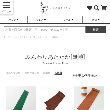
メニュー
バッグ
ウェア
ロール
雑貨
かぐらやバッグ
かぐらやウェア
かぐらやロール
雑貨
検索
トップページ
かぐらやロール一覧
ふんわりあたたか[無地]
ふんわりあたたか[無地]
さらり（無地）
ハンドバッグ
アウター
靴
さらり（ボーダー）
トートバッグ
プルオーバー
ネックレス
価格が安い順
価格が高い順
新着順
人気順
（綿80%、ポリエステル15%、
（綿80%、ポリエステル15%、
9
件中
1
-
9
件表示
ポリウレタン5%）
ポリウレタン5%）
ソックス・タイツ・ストッキ
ショルダーバッグ
ワンピース
インテリア雑貨
ポーチ・小物
チュニック