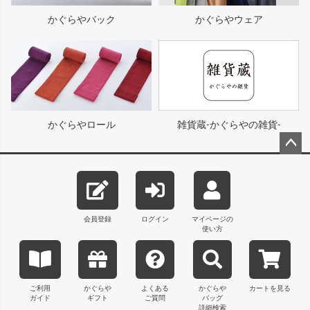
かぐらやバック
かぐらやウェア
かぐらやロール
雑貨蔵-かぐらやの雑貨-
ペー
ジト
ップ
へ
会員登録
ログイン
マイページの
使い方
ご利用
かぐらや
よくある
かぐらや
カートを見る
ガイド
ギフト
ご質問
バッグ
詳細検索