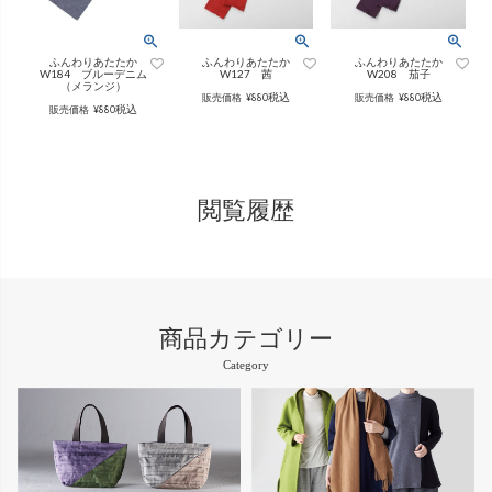
インナー
パンツ
（綿56％、ポリエステル：18％、
（綿56%、ポリエステル18%、
麻12%、
ラミー12%、
麻12%、
ラミー12%、
ふんわりあたたか
ふんわりあたたか
ふんわりあたたか
ポリウレタン2%）
ポリウレタン2%）
W184 ブルーデニム
W127 茜
W208 茄子
（メランジ）
税込
税込
販売価格
¥
880
販売価格
¥
880
税込
販売価格
¥
880
かぐらやロール一覧
スカート
閲覧履歴
かぐらやウェア一覧
商品カテゴリー
Category