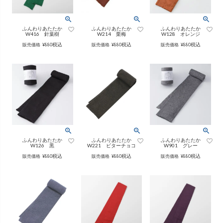
ング
ふんわりあたたか
（無地）
ふんわりあたたか
かぐらやバッグ一覧
（ボーダー）
（綿56%、アクリル24%、
ふんわりあたたか
ふんわりあたたか
ふんわりあたたか
雑貨一覧
W416 針葉樹
W214 栗梅
W128 オレンジ
ナイロン16%、
ポリウレタン4%）
（綿56%、アクリル24%、
税込
税込
税込
販売価格
¥
880
販売価格
¥
880
販売価格
¥
880
ナイロン16%、
ポリウレタン4%）
ベスト
カーディガン
絹
（無地）
絹プラス
（ボーダー）
（レーヨン76％、
ポリエステル18％、
（レーヨン76%、
ポリエステル18%、
ふんわりあたたか
ふんわりあたたか
ふんわりあたたか
シルク4％、
ポリウレタン2%）
シルク4%
ポリウレタン2%）
W126 黒
W221 ビターチョコ
W901 グレー
ブラウス
カラーブラウス
税込
税込
税込
販売価格
¥
880
販売価格
¥
880
販売価格
¥
880
麻
（無地）
麻プラス
（ボーダー）