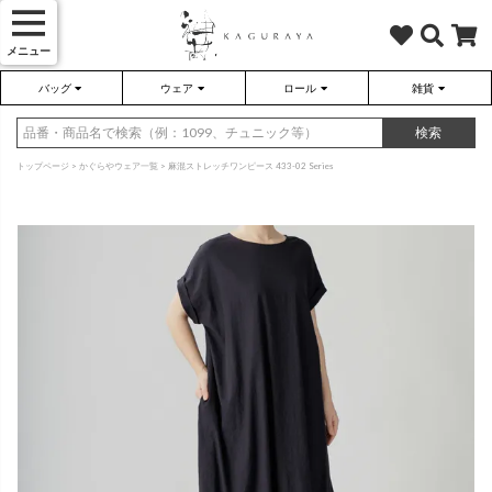
メニュー
バッグ
ウェア
ロール
雑貨
かぐらやバッグ
かぐらやウェア
かぐらやロール
雑貨
検索
トップページ
かぐらやウェア一覧
麻混ストレッチワンピース 433-02 Series
さらり（無地）
ハンドバッグ
アウター
靴
さらり（ボーダー）
トートバッグ
プルオーバー
ネックレス
（綿80%、ポリエステル15%、
（綿80%、ポリエステル15%、
ポリウレタン5%）
ポリウレタン5%）
ソックス・タイツ・ストッキ
ショルダーバッグ
ワンピース
インテリア雑貨
ポーチ・小物
チュニック