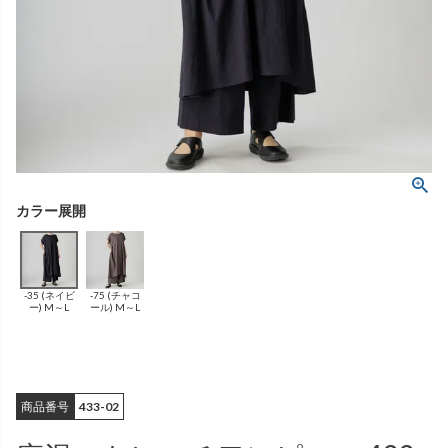
ング
ふんわりあたたか
（無地）
ふんわりあたたか
かぐらやバッグ一覧
（ボーダー）
（綿56%、アクリル24%、
雑貨一覧
ナイロン16%、
ポリウレタン4%）
（綿56%、アクリル24%、
ナイロン16%、
ポリウレタン4%）
ベスト
カーディガン
絹
（無地）
絹プラス
（ボーダー）
（レーヨン76％、
ポリエステル18％、
（レーヨン76%、
ポリエステル18%、
シルク4％、
ポリウレタン2%）
シルク4%
ポリウレタン2%）
-35 (ネイビ
-75 (チャコ
ブラウス
カラーブラウス
ー) M～L
ール) M～L
商品番号
433-02
麻
（無地）
麻プラス
（ボーダー）