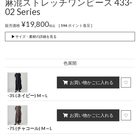
麻混ストレッチワンピース 433-
インナー
パンツ
（綿56％、ポリエステル：18％、
（綿56%、ポリエステル18%、
02 Series
麻12%、
ラミー12%、
麻12%、
ラミー12%、
ポリウレタン2%）
ポリウレタン2%）
¥
19,800
販売価格
[
594
ポイント進呈 ]
税込
かぐらやロール一覧
▶ サイズ・素材の詳細を見る
スカート
色展開
かぐらやウェア一覧
お買い物かごに入れる
-35 (ネイビー) M～L
お買い物かごに入れる
-75 (チャコール) M～L